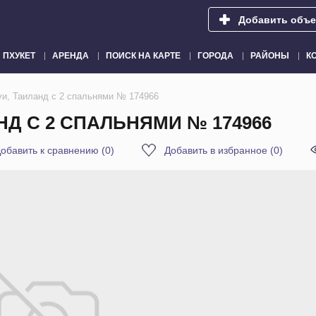
Добавить объе
ПХУКЕТ
АРЕНДА
ПОИСК НА КАРТЕ
ГОРОДА
РАЙОНЫ
К
уи, Таиланд с 2 спальнями № 174966
НД С 2 СПАЛЬНЯМИ № 174966
обавить к сравнению
(
0
)
Добавить в избранное
(
0
)