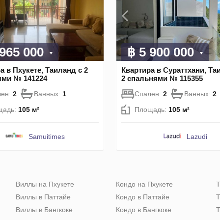
 965 000
฿ 5 900 000
а в Пхукете, Таиланд с 2
Квартира в Сураттхани, Та
ями № 141224
2 спальнями № 115355
лен:
2
Ванных:
1
Спален:
2
Ванных:
2
щадь:
105 м²
Площадь:
105 м²
Samuitimes
Lazudi
Виллы на Пхукете
Кондо на Пхукете
Т
Виллы в Паттайе
Кондо в Паттайе
Т
Виллы в Бангкоке
Кондо в Бангкоке
Т