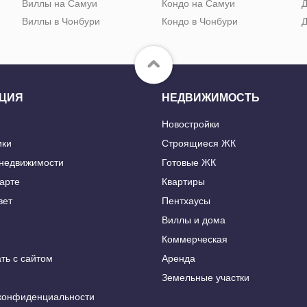
Виллы на Самуи
Кондо на Самуи
Д
Виллы в Чонбури
Кондо в Чонбури
Д
ЦИЯ
НЕДВИЖИМОСТЬ
Новостройки
ики
Строящиеся ЖК
 недвижимости
Готовые ЖК
карте
Квартиры
вет
Пентхаусы
Виллы и дома
Коммерческая
ть с сайтом
Аренда
Земельные участки
конфиденциальности