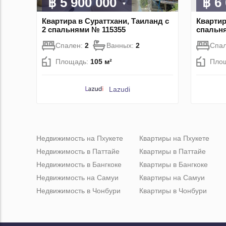
฿ 5 900 000
฿ 6
Квартира в Сураттхани, Таиланд с
Квартир
2 спальнями № 115355
спальн
Спален:
2
Ванных:
2
Спа
Площадь:
105 м²
Пло
Lazudi
Недвижимость на Пхукете
Квартиры на Пхукете
Недвижимость в Паттайе
Квартиры в Паттайе
Недвижимость в Бангкоке
Квартиры в Бангкоке
Недвижимость на Самуи
Квартиры на Самуи
Недвижимость в Чонбури
Квартиры в Чонбури