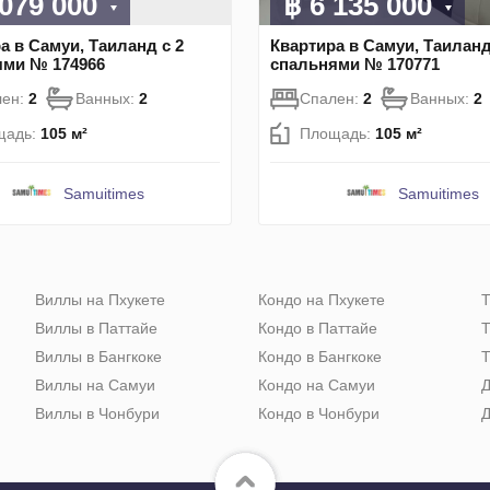
 079 000
฿ 6 135 000
а в Самуи, Таиланд с 2
Квартира в Самуи, Таиланд
ями № 174966
спальнями № 170771
лен:
2
Ванных:
2
Спален:
2
Ванных:
2
щадь:
105 м²
Площадь:
105 м²
Samuitimes
Samuitimes
Виллы на Пхукете
Кондо на Пхукете
Т
Виллы в Паттайе
Кондо в Паттайе
Т
Виллы в Бангкоке
Кондо в Бангкоке
Т
Виллы на Самуи
Кондо на Самуи
Д
Виллы в Чонбури
Кондо в Чонбури
Д