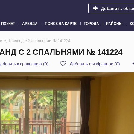
Добавить объе
ПХУКЕТ
АРЕНДА
ПОИСК НА КАРТЕ
ГОРОДА
РАЙОНЫ
К
кете, Таиланд с 2 спальнями № 141224
ЛАНД С 2 СПАЛЬНЯМИ № 141224
обавить к сравнению
(
0
)
Добавить в избранное
(
0
)