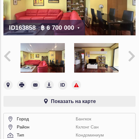
ID163858
฿ 6 700 000
Показать на карте
Город
Бангкок
Район
Кхлонг Сан
Тип
Кондоминиум