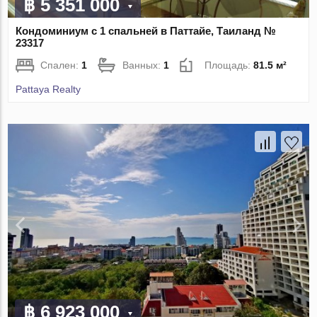
฿ 5 351 000
Кондоминиум с 1 спальней в Паттайе, Таиланд №
23317
Спален:
1
Ванных:
1
Площадь:
81.5 м²
Pattaya Realty
฿ 6 923 000