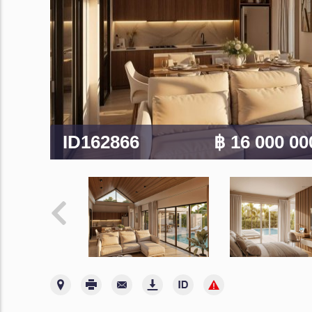
ID162866
฿ 16 000 0