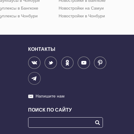
аунхаусы в Чонбури
Новостройки в Бангкоке
уплексы в Бангкоке
Новостройки на Самуи
уплексы в Чонбури
Новостройки в Чонбури
КОНТАКТЫ
Напишите нам
ПОИСК ПО САЙТУ