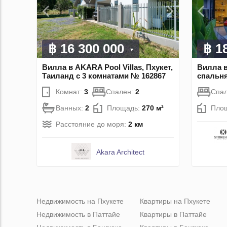
฿ 16 300 000
฿ 1
Вилла в AKARA Pool Villas, Пхукет,
Вилла в
Таиланд с 3 комнатами № 162867
спальн
Комнат:
3
Спален:
2
Спа
Ванных:
2
Площадь:
270 м²
Пло
Расстояние до моря:
2 км
Akara Architect
Недвижимость на Пхукете
Квартиры на Пхукете
Недвижимость в Паттайе
Квартиры в Паттайе