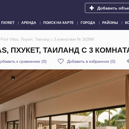
Добавить объе
ПХУКЕТ
АРЕНДА
ПОИСК НА КАРТЕ
ГОРОДА
РАЙОНЫ
К
ool Villas, Пхукет, Таиланд с 3 комнатами № 162866
S, ПХУКЕТ, ТАИЛАНД С 3 КОМНАТ
обавить к сравнению
(
0
)
Добавить в избранное
(
0
)