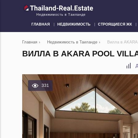
Недвижимость в Таиланде
ГЛАВНАЯ
НЕДВИЖИМОСТЬ
СТРОЯЩИЕСЯ ЖК
Главная
›
Недвижимость в Таиланде
›
Вилла в AKARA P
ВИЛЛА В AKARA POOL VILLA
Д
331