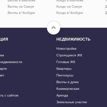
Виллы в Бангкоке
Кондо в Бангкоке
Т
Виллы на Самуи
Кондо на Самуи
Д
Виллы в Чонбури
Кондо в Чонбури
Д
ЦИЯ
НЕДВИЖИМОСТЬ
Новостройки
ики
Строящиеся ЖК
 недвижимости
Готовые ЖК
карте
Квартиры
вет
Пентхаусы
Виллы и дома
Коммерческая
ть с сайтом
Аренда
Земельные участки