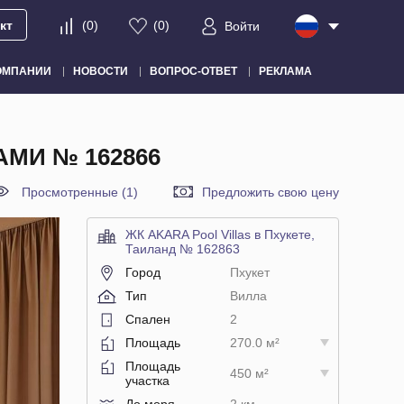
кт
(
0
)
(
0
)
Войти
ОМПАНИИ
НОВОСТИ
ВОПРОС-ОТВЕТ
РЕКЛАМА
АМИ № 162866
Просмотренные (1)
Предложить свою цену
ЖК AKARA Pool Villas в Пхукете,
Таиланд № 162863
Город
Пхукет
Тип
Вилла
Спален
2
Площадь
270.0 м²
Площадь
450 м²
участка
До моря
2 км