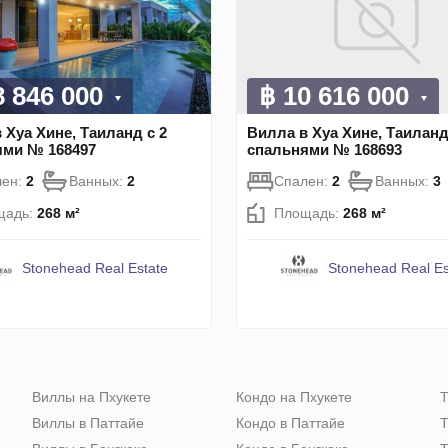
8 846 000
฿ 10 616 000
 Хуа Хине, Таиланд с 2
Вилла в Хуа Хине, Таиланд
ями № 168497
спальнями № 168693
лен:
2
Ванных:
2
Спален:
2
Ванных:
3
щадь:
268 м²
Площадь:
268 м²
Stonehead Real Estate
Stonehead Real Es
Виллы на Пхукете
Кондо на Пхукете
Т
Виллы в Паттайе
Кондо в Паттайе
Т