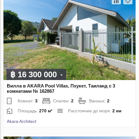
฿ 16 300 000
Вилла в AKARA Pool Villas, Пхукет, Таиланд с 3
комнатами № 162867
Комнат:
3
Спален:
2
Ванных:
2
Площадь:
270 м²
Расстояние до моря:
2 км
Akara Architect