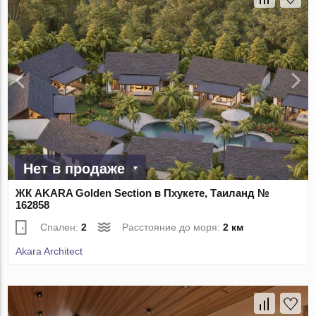
Нет в продаже
ЖК AKARA Golden Section в Пхукете, Таиланд №
162858
Спален:
2
Расстояние до моря:
2 км
Akara Architect