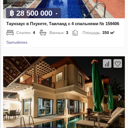
฿ 28 500 000
Таунхаус в Пхукете, Таиланд с 4 спальнями № 159406
Спален:
4
Ванных:
3
Площадь:
350 м²
Samuitimes