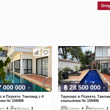
Отп
7 000 000
฿ 28 500 000
с в Пхукете, Таиланд с 4
Таунхаус в Пхукете, Таилан
ями № 159408
спальнями № 159406
лен:
4
Ванных:
3
Спален:
4
Ванных:
3