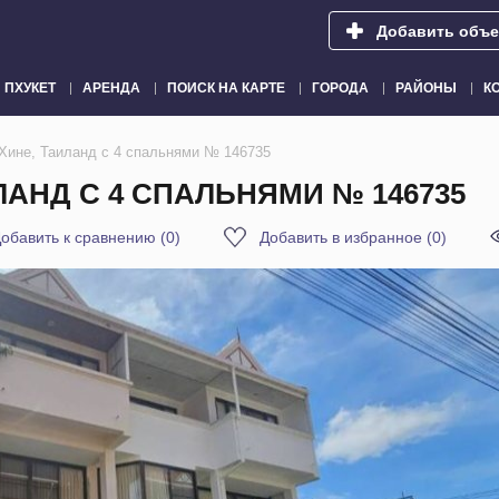
Добавить объе
ПХУКЕТ
АРЕНДА
ПОИСК НА КАРТЕ
ГОРОДА
РАЙОНЫ
К
 Хине, Таиланд с 4 спальнями № 146735
ЛАНД С 4 СПАЛЬНЯМИ № 146735
обавить к сравнению
(
0
)
Добавить в избранное
(
0
)