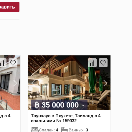
равить
฿ 35 000 000
д с 4
Таунхаус в Пхукете, Таиланд с 4
спальнями № 159032
Спален:
4
Ванных:
3