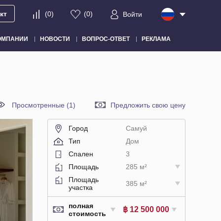
кт
(
0
)
(
0
)
Войти
ОМПАНИИ
НОВОСТИ
ВОПРОС-ОТВЕТ
РЕКЛАМА
Просмотренные (1)
Предложить свою цену
Город
Самуй
Тип
Дом
Спален
3
Площадь
285 м²
Площадь
385 м²
участка
полная
฿ 12 500 000
стоимость