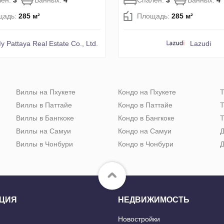
лен:
3
Ванных:
4
Спален:
3
Ванных:
4
щадь:
285 м²
Площадь:
285 м²
y Pattaya Real Estate Co., Ltd.
Lazudi
Виллы на Пхукете
Кондо на Пхукете
Т
Виллы в Паттайе
Кондо в Паттайе
Т
Виллы в Бангкоке
Кондо в Бангкоке
Т
Виллы на Самуи
Кондо на Самуи
Д
Виллы в Чонбури
Кондо в Чонбури
Д
ЦИЯ
НЕДВИЖИМОСТЬ
Новостройки