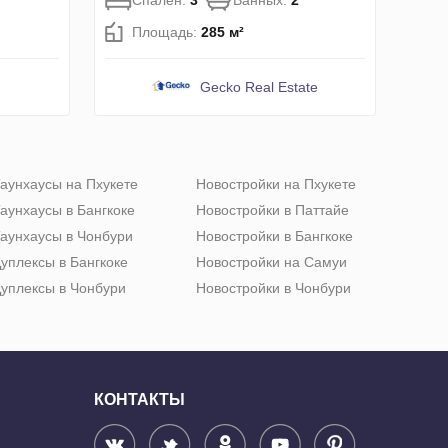
Спален:
3
Ванных:
2
Площадь:
285 м²
Gecko Real Estate
аунхаусы на Пхукете
Новостройки на Пхукете
аунхаусы в Бангкоке
Новостройки в Паттайе
аунхаусы в Чонбури
Новостройки в Бангкоке
уплексы в Бангкоке
Новостройки на Самуи
уплексы в Чонбури
Новостройки в Чонбури
КОНТАКТЫ