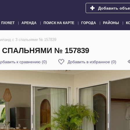
Добавить объе
ПХУКЕТ
АРЕНДА
ПОИСК НА КАРТЕ
ГОРОДА
РАЙОНЫ
К
аиланд с 3 спальнями № 157839
3 СПАЛЬНЯМИ № 157839
обавить к сравнению
(
0
)
Добавить в избранное
(
0
)