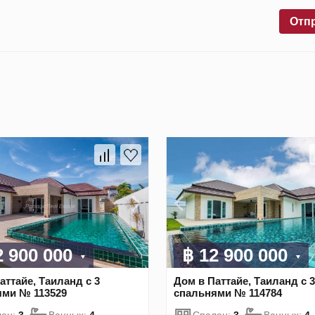
Отп
2 900 000
฿ 12 900 000
аттайе, Таиланд с 3
Дом в Паттайе, Таиланд с 3
ями № 113529
спальнями № 114784