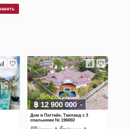
равить
฿ 12 900 000
Дом в Паттайе, Таиланд с 3
спальнями № 196692