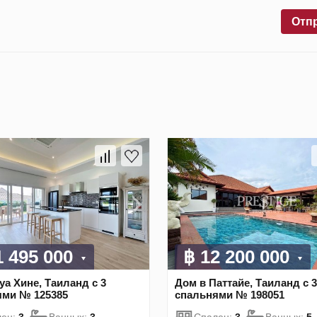
Отп
1 495 000
฿ 12 200 000
уа Хине, Таиланд с 3
Дом в Паттайе, Таиланд с 3
ями № 125385
спальнями № 198051