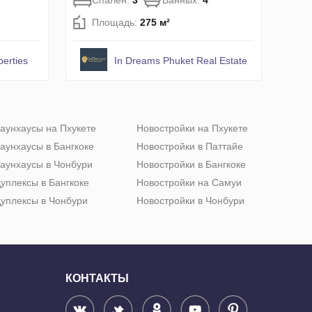
Спален:
3
Ванных:
4
Площадь:
275 м²
perties
In Dreams Phuket Real Estate
аунхаусы на Пхукете
Новостройки на Пхукете
аунхаусы в Бангкоке
Новостройки в Паттайе
аунхаусы в Чонбури
Новостройки в Бангкоке
уплексы в Бангкоке
Новостройки на Самуи
уплексы в Чонбури
Новостройки в Чонбури
КОНТАКТЫ