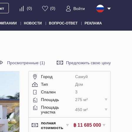
кт
(
0
)
(
0
)
Войти
ОМПАНИИ
НОВОСТИ
ВОПРОС-ОТВЕТ
РЕКЛАМА
Просмотренные (1)
Предложить свою цену
Город
Самуй
Тип
Дом
Спален
3
Площадь
275 м²
Площадь
450 м²
участка
полная
฿ 11 685 000
стоимость