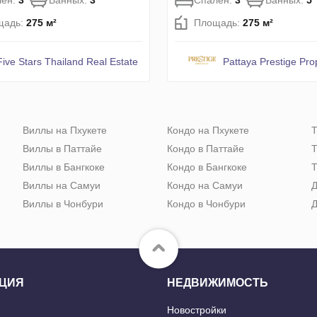
лен:
3
Ванных:
3
Спален:
3
Ванных:
5
щадь:
275 м²
Площадь:
275 м²
Five Stars Thailand Real Estate
Pattaya Prestige Pro
Виллы на Пхукете
Кондо на Пхукете
Т
Виллы в Паттайе
Кондо в Паттайе
Т
Виллы в Бангкоке
Кондо в Бангкоке
Т
Виллы на Самуи
Кондо на Самуи
Д
Виллы в Чонбури
Кондо в Чонбури
Д
ЦИЯ
НЕДВИЖИМОСТЬ
Новостройки