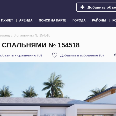
Добавить объе
ПХУКЕТ
АРЕНДА
ПОИСК НА КАРТЕ
ГОРОДА
РАЙОНЫ
К
аиланд с 3 спальнями № 154518
3 СПАЛЬНЯМИ № 154518
обавить к сравнению
(
0
)
Добавить в избранное
(
0
)