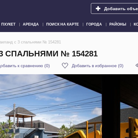
Добавить объе
ПХУКЕТ
АРЕНДА
ПОИСК НА КАРТЕ
ГОРОДА
РАЙОНЫ
К
Таиланд с 3 спальнями № 154281
 3 СПАЛЬНЯМИ № 154281
обавить к сравнению
(
0
)
Добавить в избранное
(
0
)