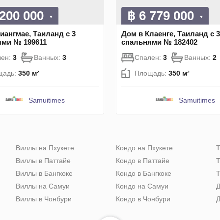
 200 000
฿ 6 779 000
иангмае, Таиланд с 3
Дом в Клаенге, Таиланд с 3
ями № 199611
спальнями № 182402
лен:
3
Ванных:
3
Спален:
3
Ванных:
2
щадь:
350 м²
Площадь:
350 м²
Samuitimes
Samuitimes
Виллы на Пхукете
Кондо на Пхукете
Т
Виллы в Паттайе
Кондо в Паттайе
Т
Виллы в Бангкоке
Кондо в Бангкоке
Т
Виллы на Самуи
Кондо на Самуи
Д
Виллы в Чонбури
Кондо в Чонбури
Д