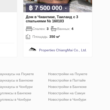
฿ 7 500 000
Дом в Чиангмае, Таиланд с 3
спальнями № 160103
Спален:
3
Ванных:
4
Площадь:
350 м²
Properties ChiangMai Co., Ltd.
аунхаусы на Пхукете
Новостройки на Пхукете
аунхаусы в Бангкоке
Новостройки в Паттайе
аунхаусы в Чонбури
Новостройки в Бангкоке
уплексы в Бангкоке
Новостройки на Самуи
уплексы в Чонбури
Новостройки в Чонбури