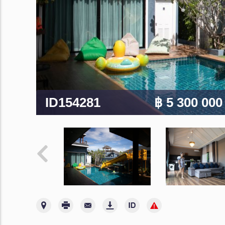
ID154281
฿ 5 300 00