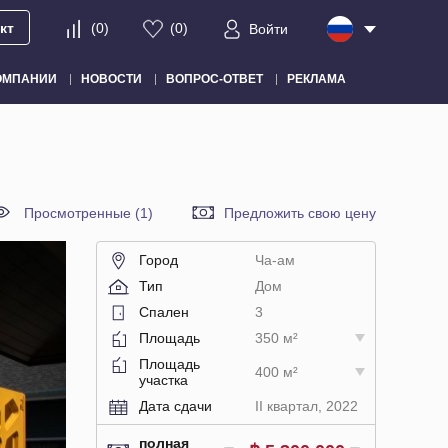
кт
(
0
)
(
0
)
Войти
ОМПАНИИ
НОВОСТИ
ВОПРОС-ОТВЕТ
РЕКЛАМА
Просмотренные (1)
Предложить свою цену
Город
Ча-ам
Тип
Дом
Спален
3
Площадь
350 м²
Площадь
400 м²
участка
Дата сдачи
II квартал, 2022
полная