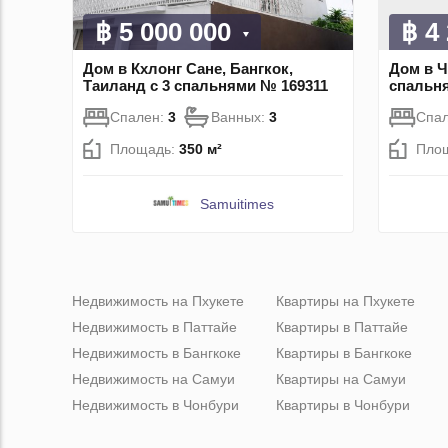
฿ 5 000 000
฿ 4
Дом в Кхлонг Сане, Бангкок,
Дом в Ч
Таиланд с 3 спальнями № 169311
спальн
Спален:
3
Ванных:
3
Спа
Площадь:
350 м²
Пло
Samuitimes
Недвижимость на Пхукете
Квартиры на Пхукете
Недвижимость в Паттайе
Квартиры в Паттайе
Недвижимость в Бангкоке
Квартиры в Бангкоке
Недвижимость на Самуи
Квартиры на Самуи
Недвижимость в Чонбури
Квартиры в Чонбури