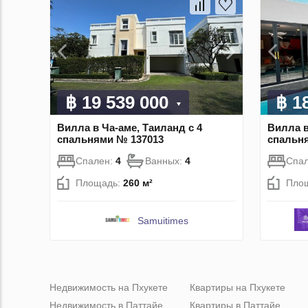
฿ 19 539 000
฿ 1
Вилла в Ча-аме, Таиланд с 4
Вилла в
спальнями № 137013
спальн
Спален:
4
Ванных:
4
Спа
Площадь:
260 м²
Пло
Samuitimes
Недвижимость на Пхукете
Квартиры на Пхукете
Недвижимость в Паттайе
Квартиры в Паттайе