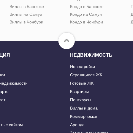
Виллы в Бангкоке
Кондо в Бангкоке
Т
Виллы на Самуи
Кондо на Самуи
Д
Виллы в Чонбури
Кондо в Чонбури
Д
ЦИЯ
НЕДВИЖИМОСТЬ
Новостройки
ики
Строящиеся ЖК
 недвижимости
Готовые ЖК
карте
Квартиры
вет
Пентхаусы
Виллы и дома
Коммерческая
ть с сайтом
Аренда