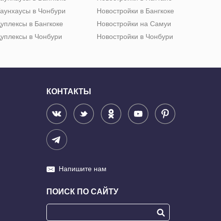
аунхаусы в Чонбури
Новостройки в Бангкоке
уплексы в Бангкоке
Новостройки на Самуи
уплексы в Чонбури
Новостройки в Чонбури
КОНТАКТЫ
Напишите нам
ПОИСК ПО САЙТУ