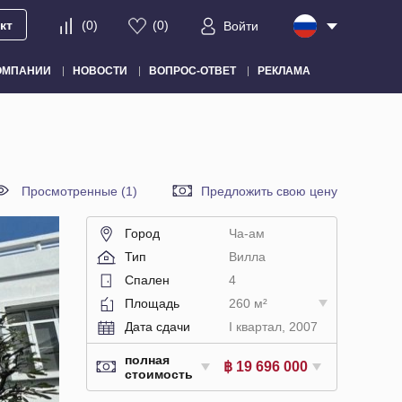
кт
(
0
)
(
0
)
Войти
ОМПАНИИ
НОВОСТИ
ВОПРОС-ОТВЕТ
РЕКЛАМА
Просмотренные (1)
Предложить свою цену
Город
Ча-ам
Тип
Вилла
Спален
4
Площадь
260 м²
Дата сдачи
I квартал, 2007
полная
฿ 19 696 000
стоимость