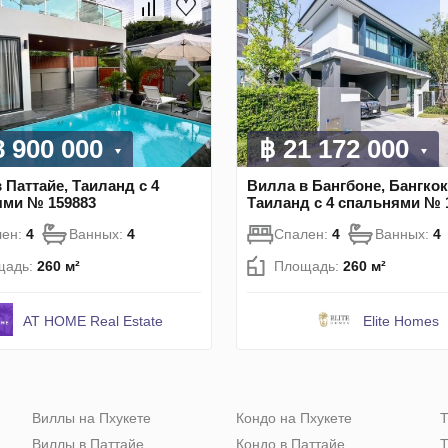
8 900 000
฿ 21 172 000
 Паттайе, Таиланд с 4
Вилла в Бангбоне, Бангкок
ями № 159883
Таиланд с 4 спальнями № 
лен:
4
Ванных:
4
Спален:
4
Ванных:
4
щадь:
260 м²
Площадь:
260 м²
AT HOME Real Estate
Elite Homes
Виллы на Пхукете
Кондо на Пхукете
Т
Виллы в Паттайе
Кондо в Паттайе
Т