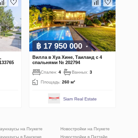
฿ 17 950 000
,
Вилла в Хуа Хине, Таиланд с 4
133765
спальнями № 202794
Спален:
4
Ванных:
3
Площадь:
260 м²
Siam Real Estate
аунхаусы на Пхукете
Новостройки на Пхукете
аунхаусы в Бангкоке
Новостройки в Паттайе