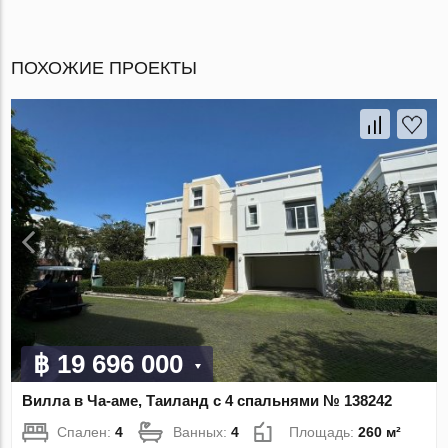
ПОХОЖИЕ ПРОЕКТЫ
฿ 19 696 000
Вилла в Ча-аме, Таиланд с 4 спальнями № 138242
Спален:
4
Ванных:
4
Площадь:
260 м²