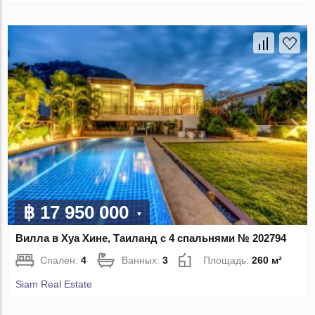
฿ 17 950 000
Вилла в Хуа Хине, Таиланд с 4 спальнями № 202794
Спален:
4
Ванных:
3
Площадь:
260 м²
Siam Real Estate