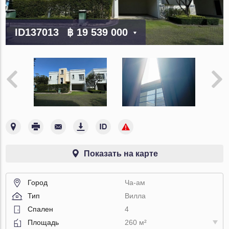
ID137013
฿ 19 539 000
Показать на карте
Город
Ча-ам
Тип
Вилла
Спален
4
Площадь
260 м²