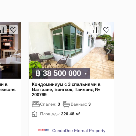
฿ 38 500 000
и в
Кондоминиум с 3 спальнями в
Seasons
Ваттхане, Бангкок, Таиланд №
200769
Спален:
3
Ванных:
3
Площадь:
220.48 м²
CondoDee Eternal Property