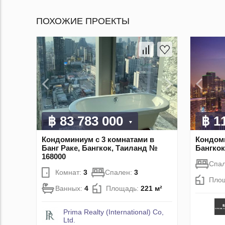
ПОХОЖИЕ ПРОЕКТЫ
฿ 83 783 000
฿ 1
Кондоминиум с 3 комнатами в
Кондоми
Банг Раке, Бангкок, Таиланд №
Бангкок
168000
Спа
Комнат:
3
Спален:
3
Пло
Ванных:
4
Площадь:
221 м²
Prima Realty (International) Co,
Ltd.