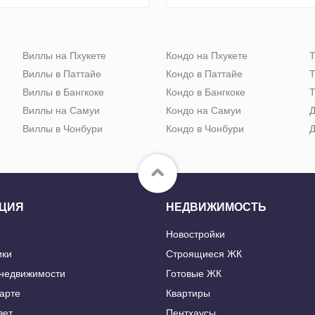
Виллы на Пхукете
Кондо на Пхукете
Т
Виллы в Паттайе
Кондо в Паттайе
Т
Виллы в Бангкоке
Кондо в Бангкоке
Т
Виллы на Самуи
Кондо на Самуи
Д
Виллы в Чонбури
Кондо в Чонбури
Д
ЦИЯ
НЕДВИЖИМОСТЬ
Новостройки
ики
Строящиеся ЖК
 недвижимости
Готовые ЖК
карте
Квартиры
вет
Пентхаусы