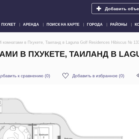
Добавить объе
ПХУКЕТ
АРЕНДА
ПОИСК НА КАРТЕ
ГОРОДА
РАЙОНЫ
К
 комнатами в Пхукете, Таиланд в Laguna Golf Residences Hibiscus № 13
МИ В ПХУКЕТЕ, ТАИЛАНД В LAG
обавить к сравнению
(
0
)
Добавить в избранное
(
0
)