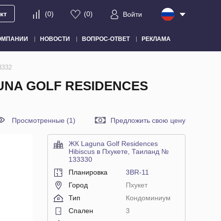
кт
(
0
)
(
0
)
Войти
ОМПАНИИ
НОВОСТИ
ВОПРОС-ОТВЕТ
РЕКЛАМА
3332
UNA GOLF RESIDENCES
Просмотренные (1)
Предложить свою цену
ЖК Laguna Golf Residences
Hibiscus в Пхукете, Таиланд №
133330
Планировка
3BR-11
Город
Пхукет
Тип
Кондоминиум
Спален
3