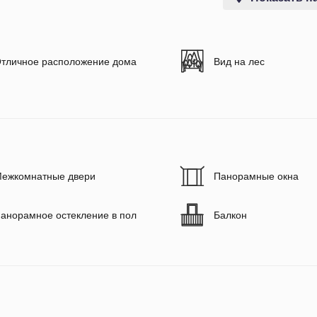
тличное расположение дома
Вид на лес
ежкомнатные двери
Панорамные окна
анорамное остекление в пол
Балкон