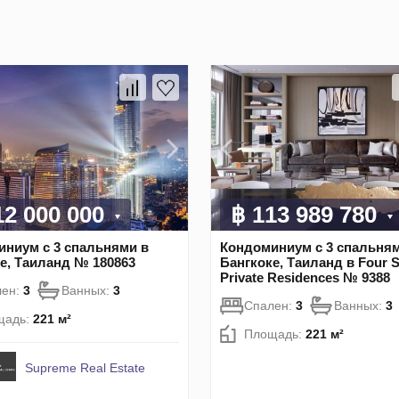
12 000 000
฿ 113 989 780
ниум с 3 спальнями в
Кондоминиум с 3 спальням
е, Таиланд № 180863
Бангкоке, Таиланд в Four 
Private Residences № 9388
лен:
3
Ванных:
3
Спален:
3
Ванных:
3
щадь:
221 м²
Площадь:
221 м²
Supreme Real Estate