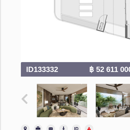
ID133332
฿ 52 611 0