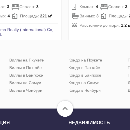
ат:
3
Спален:
3
Комнат:
4
Спален:
3
ных:
4
Площадь:
221 м²
Ванных:
3
Площадь:
Расстояние до моря:
1.2 
ima Realty (International) Co,
d.
Виллы на Пхукете
Кондо на Пхукете
Т
Виллы в Паттайе
Кондо в Паттайе
Т
Виллы в Бангкоке
Кондо в Бангкоке
Т
Виллы на Самуи
Кондо на Самуи
Д
Виллы в Чонбури
Кондо в Чонбури
Д
ЦИЯ
НЕДВИЖИМОСТЬ