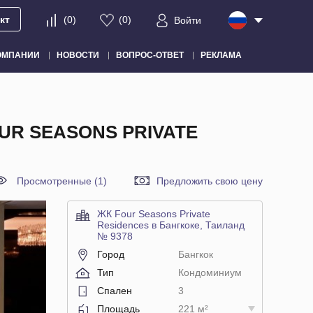
кт
(
0
)
(
0
)
Войти
ОМПАНИИ
НОВОСТИ
ВОПРОС-ОТВЕТ
РЕКЛАМА
UR SEASONS PRIVATE
Просмотренные (1)
Предложить свою цену
ЖК Four Seasons Private
Residences в Бангкоке, Таиланд
№ 9378
Город
Бангкок
Тип
Кондоминиум
Спален
3
Площадь
221 м²