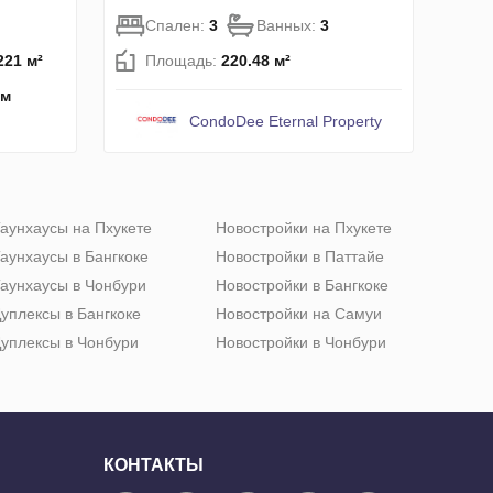
Спален:
3
Ванных:
3
221 м²
Площадь:
220.48 м²
км
CondoDee Eternal Property
аунхаусы на Пхукете
Новостройки на Пхукете
аунхаусы в Бангкоке
Новостройки в Паттайе
аунхаусы в Чонбури
Новостройки в Бангкоке
уплексы в Бангкоке
Новостройки на Самуи
уплексы в Чонбури
Новостройки в Чонбури
КОНТАКТЫ