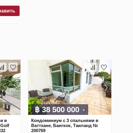
равить
฿ 38 500 000
и в
Кондоминиум с 3 спальнями в
 Golf
Ваттхане, Бангкок, Таиланд №
332
200769