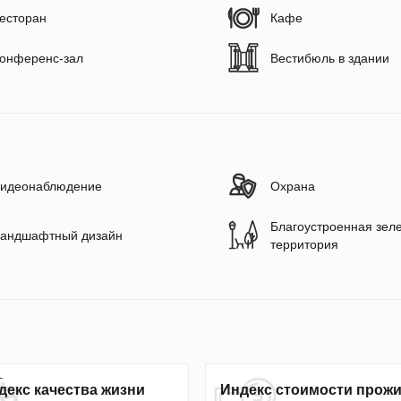
есторан
Кафе
онференс-зал
Вестибюль в здании
идеонаблюдение
Охрана
Благоустроенная зел
андшафтный дизайн
территория
декс качества жизни
Индекс стоимости прож