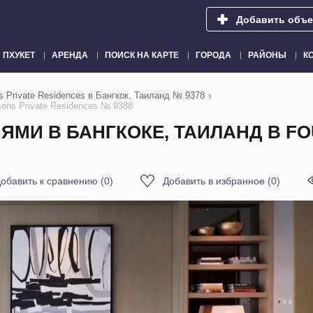
Добавить объе
ПХУКЕТ
АРЕНДА
ПОИСК НА КАРТЕ
ГОРОДА
РАЙОНЫ
К
 Private Residences в Бангкок, Таиланд № 9378
›
ons Private Residences № 9388
МИ В БАНГКОКЕ, ТАИЛАНД В FO
обавить к сравнению
(
0
)
Добавить в избранное
(
0
)