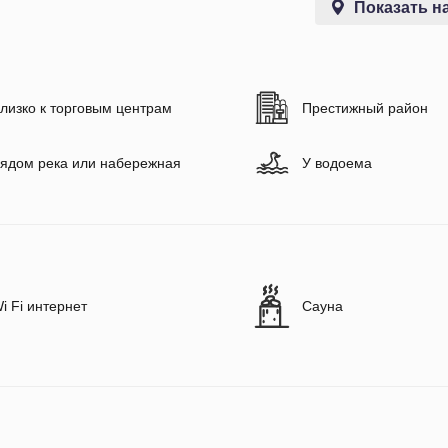
Показать на
лизко к торговым центрам
Престижный район
ядом река или набережная
У водоема
i Fi интернет
Сауна