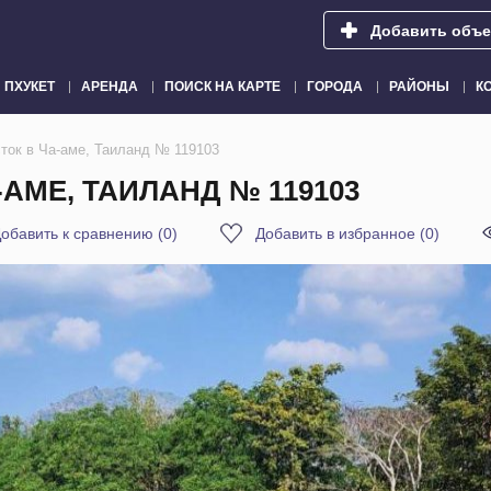
Добавить объе
ПХУКЕТ
АРЕНДА
ПОИСК НА КАРТЕ
ГОРОДА
РАЙОНЫ
К
ток в Ча-аме, Таиланд № 119103
АМЕ, ТАИЛАНД № 119103
обавить к сравнению
(
0
)
Добавить в избранное
(
0
)