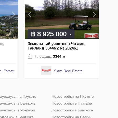
฿ 8 925 000
и,
Земельный участок в Ча-аме,
Таиланд 3344м2 № 202461
Площадь:
3344 м²
al Estate
Siam Real Estate
аунхаусы на Пхукете
Новостройки на Пхукете
аунхаусы в Бангкоке
Новостройки в Паттайе
аунхаусы в Чонбури
Новостройки в Бангкоке
уплексы в Бангкоке
Новостройки на Самуи