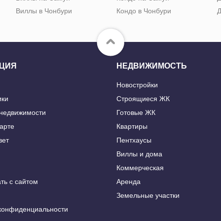
Виллы в Чонбури
Кондо в Чонбури
Д
ЦИЯ
НЕДВИЖИМОСТЬ
Новостройки
ики
Строящиеся ЖК
 недвижимости
Готовые ЖК
карте
Квартиры
вет
Пентхаусы
Виллы и дома
Коммерческая
ть с сайтом
Аренда
Земельные участки
конфиденциальности