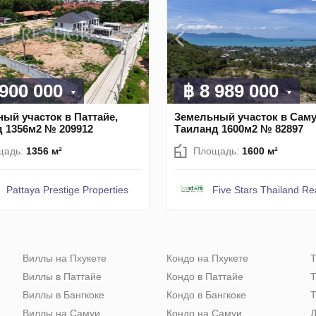
 900 000
฿ 8 989 000
ый участок в Паттайе,
Земельный участок в Саму
 1356м2 № 209912
Таиланд 1600м2 № 82897
щадь:
1356 м²
Площадь:
1600 м²
Pattaya Prestige Properties
Five Stars Thailand Re
Виллы на Пхукете
Кондо на Пхукете
Т
Виллы в Паттайе
Кондо в Паттайе
Т
Виллы в Бангкоке
Кондо в Бангкоке
Т
Виллы на Самуи
Кондо на Самуи
Д