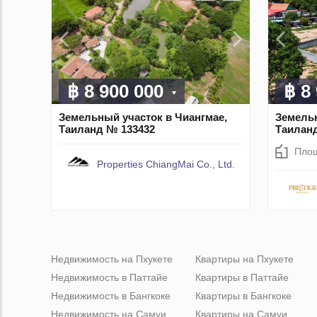
฿ 8 900 000
฿ 8
Земельный участок в Чиангмае,
Земельн
Таиланд № 133432
Таиланд
Пло
Properties ChiangMai Co., Ltd.
Недвижимость на Пхукете
Квартиры на Пхукете
Недвижимость в Паттайе
Квартиры в Паттайе
Недвижимость в Бангкоке
Квартиры в Бангкоке
Недвижимость на Самуи
Квартиры на Самуи