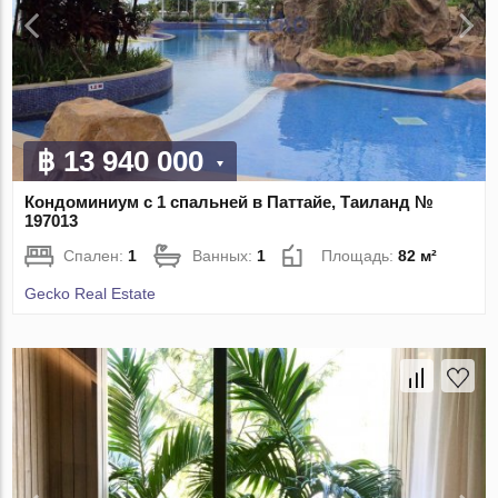
฿ 13 940 000
Кондоминиум с 1 спальней в Паттайе, Таиланд №
197013
Спален:
1
Ванных:
1
Площадь:
82 м²
Gecko Real Estate