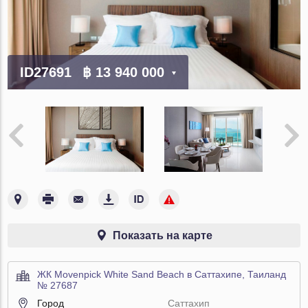
ID27691
฿ 13 940 000
Показать на карте
ЖК Movenpick White Sand Beach в Саттахипе, Таиланд
№ 27687
Город
Саттахип