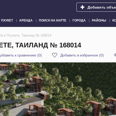
Добавить объе
ПХУКЕТ
АРЕНДА
ПОИСК НА КАРТЕ
ГОРОДА
РАЙОНЫ
К
la в Пхукете, Таиланд № 168014
ЕТЕ, ТАИЛАНД № 168014
обавить к сравнению
(
0
)
Добавить в избранное
(
0
)