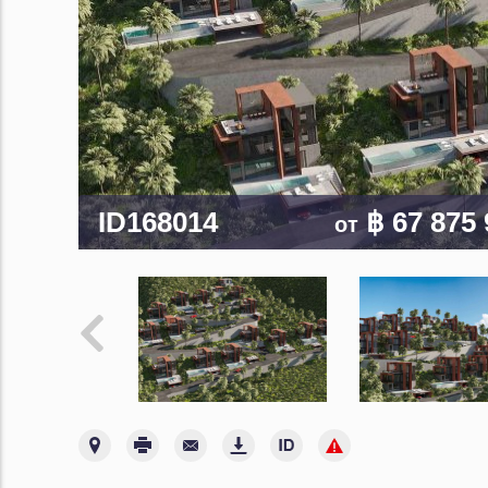
ID168014
฿ 67 875
от