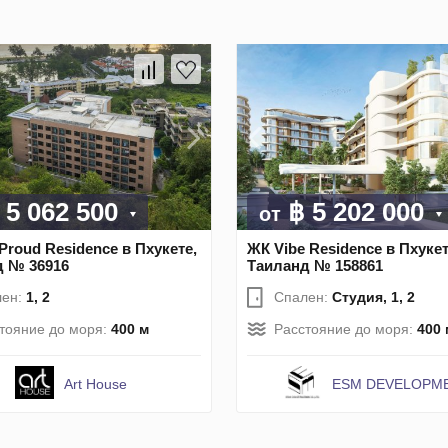
 5 062 500
฿ 5 202 000
от
Proud Residence в Пхукете,
ЖК Vibe Residence в Пхукет
д № 36916
Таиланд № 158861
лен:
1, 2
Спален:
Студия, 1, 2
тояние до моря:
400 м
Расстояние до моря:
400 
Art House
ESM DEVELOPM