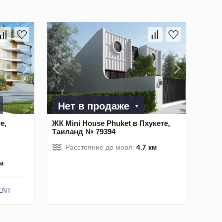
Нет в продаже
е,
ЖК Mini House Phuket в Пхукете,
Таиланд № 79394
Расстояние до моря:
4.7 км
м
ENT