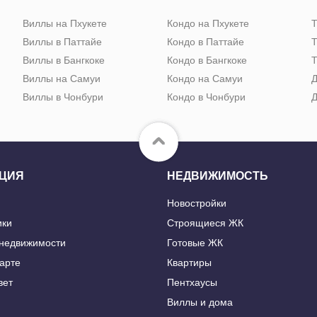
Виллы на Пхукете
Кондо на Пхукете
Т
Виллы в Паттайе
Кондо в Паттайе
Т
Виллы в Бангкоке
Кондо в Бангкоке
Т
Виллы на Самуи
Кондо на Самуи
Д
Виллы в Чонбури
Кондо в Чонбури
Д
ЦИЯ
НЕДВИЖИМОСТЬ
Новостройки
ики
Строящиеся ЖК
 недвижимости
Готовые ЖК
карте
Квартиры
вет
Пентхаусы
Виллы и дома