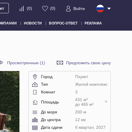
кт
(
0
)
(
0
)
Войти
ОМПАНИИ
НОВОСТИ
ВОПРОС-ОТВЕТ
РЕКЛАМА
Просмотренные (1)
Предложить свою цену
Город
Пхукет
Тип
Жилой комплекс
Комнат
3
431 м²
Площадь
до 465 м²
До моря
200 м
До центра
12 км
Дата сдачи
II квартал, 2027