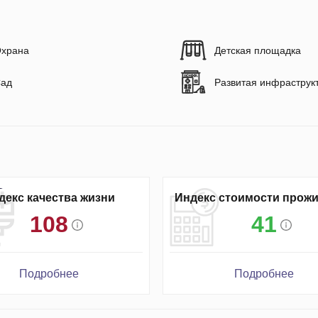
храна
Детская площадка
ад
Развитая инфраструк
декс качества жизни
Индекс стоимости прож
108
41
Подробнее
Подробнее