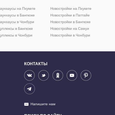
аунхаусы на Пхукете
Новостройки на Пхукете
аунхаусы в Бангкоке
Новостройки в Паттайе
аунхаусы в Чонбури
Новостройки в Бангкоке
уплексы в Бангкоке
Новостройки на Самуи
уплексы в Чонбури
Новостройки в Чонбури
КОНТАКТЫ
Напишите нам