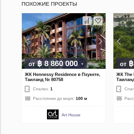
ПОХОЖИЕ ПРОЕКТЫ
฿ 8 860 000
฿
от
от
ЖК Hennessy Residence в Пхукете,
ЖК The 
Таиланд № 80758
Таилан
Спален:
1
Спа
Расстояние до моря:
100 м
Расс
Art House