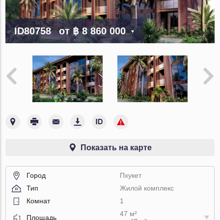
ID80758
от
฿ 8 860 000
Показать на карте
Город
Пхукет
Тип
Жилой комплекс
Комнат
1
47 м²
Площадь