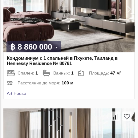
฿ 8 860 000
Кондоминиум с 1 спальней в Пхукете, Таиланд в
Hennessy Residence № 80761
Спален:
1
Ванных:
1
Площадь:
47 м²
Расстояние до моря:
100 м
Art House