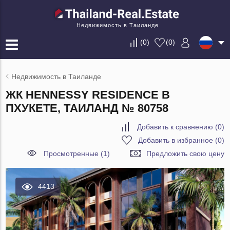
Недвижимость в Таиланде
(
0
)
(
0
)
Недвижимость в Таиланде
ЖК HENNESSY RESIDENCE В
ПХУКЕТЕ, ТАИЛАНД № 80758
Добавить к сравнению
(
0
)
Добавить в избранное
(
0
)
Просмотренные (1)
Предложить свою цену
4413