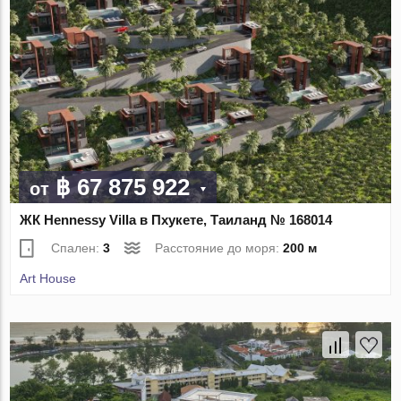
฿ 67 875 922
от
ЖК Hennessy Villa в Пхукете, Таиланд № 168014
Спален:
3
Расстояние до моря:
200 м
Art House