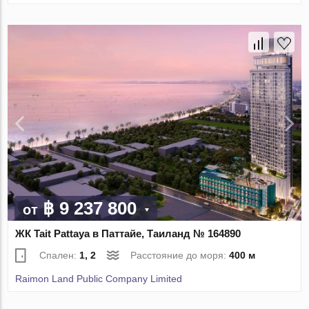
฿ 9 237 800
от
ЖК Tait Pattaya в Паттайе, Таиланд № 164890
Спален:
1, 2
Расстояние до моря:
400 м
Raimon Land Public Company Limited