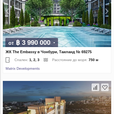
฿ 3 990 000
от
ЖК The Embassy в Чонбури, Таиланд № 69275
Спален:
1, 2, 3
Расстояние до моря:
750 м
Matrix Developments