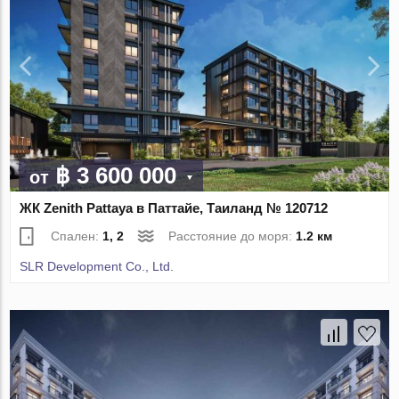
฿ 3 600 000
от
ЖК Zenith Pattaya в Паттайе, Таиланд № 120712
Спален:
1, 2
Расстояние до моря:
1.2 км
SLR Development Co., Ltd.