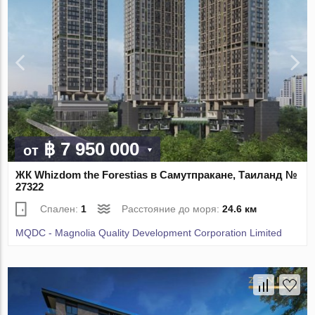
฿ 7 950 000
от
ЖК Whizdom the Forestias в Самутпракане, Таиланд №
27322
Спален:
1
Расстояние до моря:
24.6 км
MQDC - Magnolia Quality Development Corporation Limited