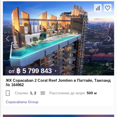
฿ 5 799 843
от
ЖК Copacaban 2 Coral Reef Jomtien в Паттайе, Таиланд
№ 164962
Спален:
1, 2
Расстояние до моря:
500 м
Copacabana Group