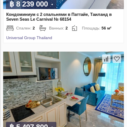
฿ 8 239 000
Кондоминиум с 2 спальнями в Паттайе, Таиланд в
Seven Seas Le Carnival № 68154
Спален:
2
Ванных:
2
Площадь:
56 м²
Universal Group Thailand
฿ 5 497 800