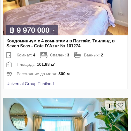
฿ 9 970 000
Кондоминиум с 4 комнатами в Паттайе, Таиланд в
Seven Seas - Cote D'Azur № 101274
Комнат:
4
Спален:
3
Ванных:
2
Площадь:
101.88 м²
Расстояние до моря:
300 м
Universal Group Thailand