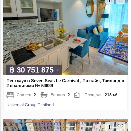
฿ 30 751 875
Пентхаус в Seven Seas Le Carnival , Паттайя, Таиланд с
2 спальнями № 54989
Спален:
2
Ванных:
2
Площадь:
213 м²
Universal Group Thailand