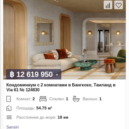
฿ 12 619 950
Кондоминиум с 2 комнатами в Бангкоке, Таиланд в
Via 61 № 124830
Комнат:
2
Спален:
1
Ванных:
1
Площадь:
54.75 м²
Расстояние до моря:
18 км
Sansiri