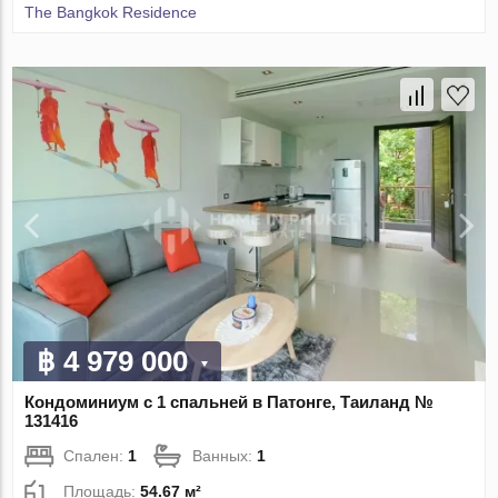
The Bangkok Residence
฿ 4 979 000
Кондоминиум с 1 спальней в Патонге, Таиланд №
131416
Спален:
1
Ванных:
1
Площадь:
54.67 м²