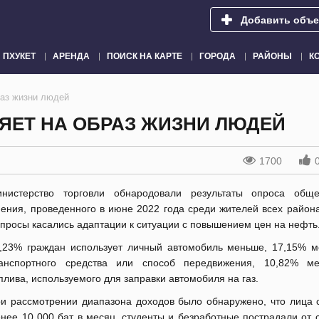
Добавить объе
ПХУКЕТ
АРЕНДА
ПОИСК НА КАРТЕ
ГОРОДА
РАЙОНЫ
К
раз жизни людей
ЯЕТ НА ОБРАЗ ЖИЗНИ ЛЮДЕЙ
1700
нистерство торговли обнародовали результаты опроса обще
ения, проведенного в июне 2022 года среди жителей всех района
просы касались адаптации к ситуации с повышением цен на нефть
,23% граждан использует личный автомобиль меньше, 17,15% м
анспортного средства или способ передвижения, 10,82% м
плива, используемого для заправки автомобиля на газ.
и рассмотрении диапазона доходов было обнаружено, что лица 
нее 10 000 бат в месяц, студенты и безработные пострадали от 