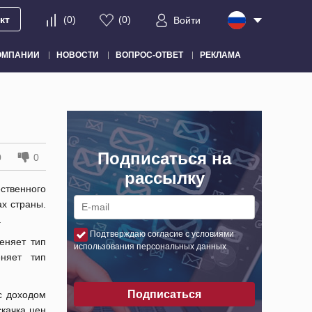
кт
(
0
)
(
0
)
Войти
ОМПАНИИ
НОВОСТИ
ВОПРОС-ОТВЕТ
РЕКЛАМА
Подписаться на
0
0
рассылку
ственного
х страны.
.
Подтверждаю согласие с условиями
еняет тип
использования персональных данных
еняет тип
Подписаться
с доходом
скачка цен