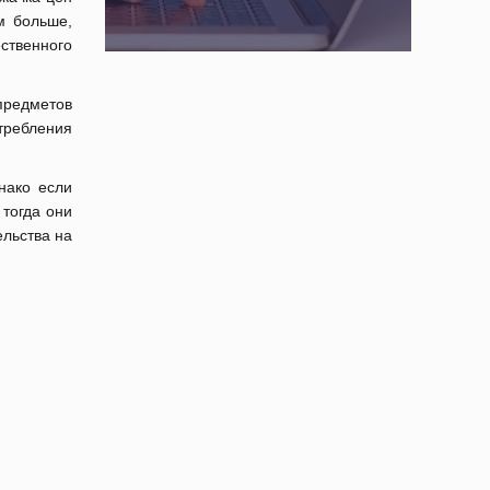
м больше,
ственного
предметов
отребления
нако если
 тогда они
ельства на