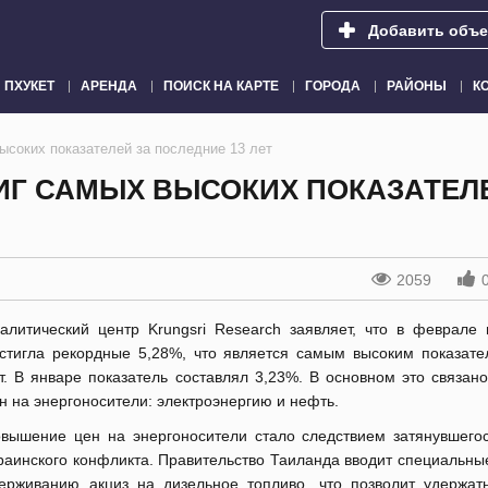
Добавить объе
ПХУКЕТ
АРЕНДА
ПОИСК НА КАРТЕ
ГОРОДА
РАЙОНЫ
К
ысоких показателей за последние 13 лет
ИГ САМЫХ ВЫСОКИХ ПОКАЗАТЕЛ
2059
алитический центр Krungsri Research заявляет, что в феврале
стигла рекордные 5,28%, что является самым высоким показате
т. В январе показатель составлял 3,23%. В основном это связан
н на энергоносители: электроэнергию и нефть.
вышение цен на энергоносители стало следствием затянувшегос
раинского конфликта. Правительство Таиланда вводит специальны
ерживанию акциз на дизельное топливо, что позволит удержат