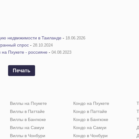
цию недвижимости в Таиланде
-
18.06.2026
транный спрос
-
28.10.2024
 на Пхукете - россияне
-
04.08.2023
Печать
Виллы на Пхукете
Кондо на Пхукете
Т
Виллы в Паттайе
Кондо в Паттайе
Т
Виллы в Бангкоке
Кондо в Бангкоке
Т
Виллы на Самуи
Кондо на Самуи
Д
Виллы в Чонбури
Кондо в Чонбури
Д