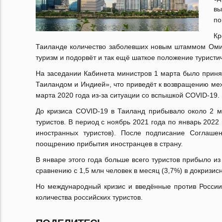
вы
по
Кр
Таиланде количество заболевших новым штаммом Омик
туризм и подорвёт и так ещё шаткое положение туристи
На заседании Кабинета министров 1 марта было прин
Таиландом и Индией», что приведёт к возвращению ме
марта 2020 года из-за ситуации со вспышкой COVID-19.
До кризиса COVID-19 в Таиланд прибывало около 2 м
туристов. В период с ноябрь 2021 года по январь 2022
иностранных туристов). После подписание Соглаше
поощрению прибытия иностранцев в страну.
В январе этого года больше всего туристов прибыло из
сравнению с 1,5 млн человек в месяц (3,7%) в докризис
Но международный кризис и введённые против России
количества российских туристов.