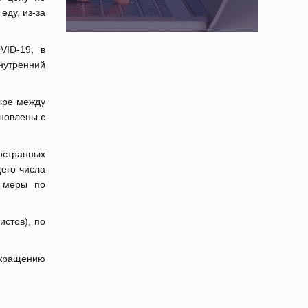
еду, из-за
VID-19, в
нутренний
ыре между
новлены с
остранных
щего числа
я меры по
истов), по
окращению