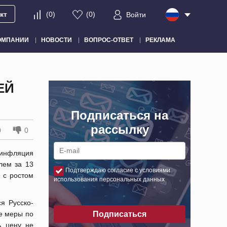
кт
(
0
)
(
0
)
Войти
ОМПАНИИ
НОВОСТИ
ВОПРОС-ОТВЕТ
РЕКЛАМА
ЕЙ
Подписаться на
рассылку
0
0
 инфляция
лем за 13
Подтверждаю согласие с условиями
о с ростом
использования персональных данных
я Русско-
е меры по
Подписаться
ь цену не