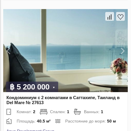
฿ 5 200 000
Кондоминиум с 2 комнатами в Саттахипе, Таиланд в
Del Mare № 27613
Комнат:
2
Спален:
1
Ванных:
1
Площадь:
40.5 м²
Расстояние до моря:
50 м