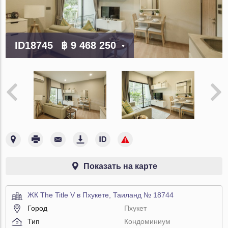
ID18745
฿ 9 468 250
Показать на карте
ЖК The Title V в Пхукете, Таиланд № 18744
Город
Пхукет
Тип
Кондоминиум