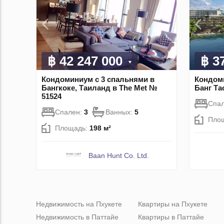
฿ 42 247 000
฿ 3
Кондоминиум с 3 спальнями в
Кондоми
Бангкоке, Таиланд в The Met №
Банг Та
51524
Спа
Спален:
3
Ванных:
5
Пло
Площадь:
198 м²
Baan Hunt Co. Ltd.
Недвижимость на Пхукете
Квартиры на Пхукете
Недвижимость в Паттайе
Квартиры в Паттайе