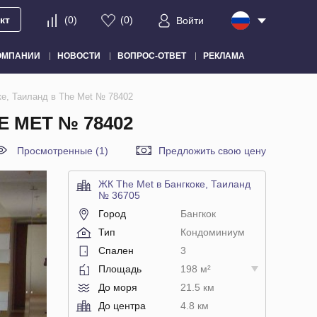
кт
(
0
)
(
0
)
Войти
ОМПАНИИ
НОВОСТИ
ВОПРОС-ОТВЕТ
РЕКЛАМА
е, Таиланд в The Met № 78402
 MET № 78402
Просмотренные (1)
Предложить свою цену
ЖК The Met в Бангкоке, Таиланд
№ 36705
Город
Бангкок
Тип
Кондоминиум
Спален
3
Площадь
198 м²
До моря
21.5 км
До центра
4.8 км