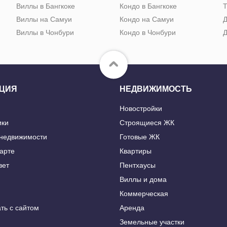
Виллы в Бангкоке
Кондо в Бангкоке
Т
Виллы на Самуи
Кондо на Самуи
Д
Виллы в Чонбури
Кондо в Чонбури
Д
ЦИЯ
НЕДВИЖИМОСТЬ
Новостройки
ики
Строящиеся ЖК
 недвижимости
Готовые ЖК
карте
Квартиры
вет
Пентхаусы
Виллы и дома
Коммерческая
ть с сайтом
Аренда
Земельные участки