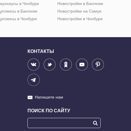
аунхаусы в Чонбури
Новостройки в Бангкоке
уплексы в Бангкоке
Новостройки на Самуи
уплексы в Чонбури
Новостройки в Чонбури
КОНТАКТЫ
Напишите нам
ПОИСК ПО САЙТУ