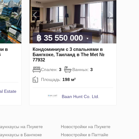
฿ 35 550 000
и в
Кондоминиум с 3 спальнями в
6
Бангкоке, Таиланд в The Met №
77932
Спален:
3
Ванных:
3
Площадь:
198 м²
al Estate
Baan Hunt Co. Ltd.
аунхаусы на Пхукете
Новостройки на Пхукете
аунхаусы в Бангкоке
Новостройки в Паттайе