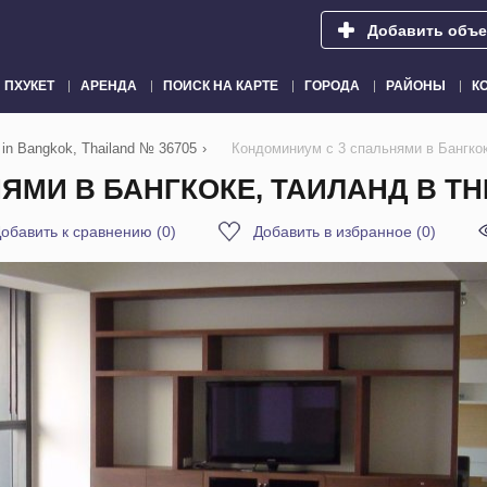
Добавить объе
ПХУКЕТ
АРЕНДА
ПОИСК НА КАРТЕ
ГОРОДА
РАЙОНЫ
К
 in Bangkok, Thailand № 36705
›
Кондоминиум с 3 спальнями в Бангкок
МИ В БАНГКОКЕ, ТАИЛАНД В THE
обавить к сравнению
(
0
)
Добавить в избранное
(
0
)