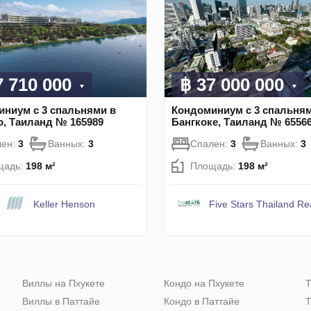
7 710 000
฿ 37 000 000
ниум с 3 спальнями в
Кондоминиум с 3 спальням
о, Таиланд № 165989
Бангкоке, Таиланд № 6556
лен:
3
Ванных:
3
Спален:
3
Ванных:
3
щадь:
198 м²
Площадь:
198 м²
Keller Henson
Five Stars Thailand Re
Виллы на Пхукете
Кондо на Пхукете
Т
Виллы в Паттайе
Кондо в Паттайе
Т