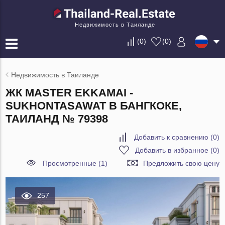
Недвижимость в Таиланде
(
0
)
(
0
)
Недвижимость в Таиланде
ЖК MASTER EKKAMAI -
SUKHONTASAWAT В БАНГКОКЕ,
ТАИЛАНД № 79398
Добавить к сравнению
(
0
)
Добавить в избранное
(
0
)
Просмотренные (1)
Предложить свою цену
257