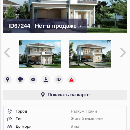
ID67244
Нет в продаже
Показать на карте
Город
Ратхум Тхани
Тип
Жилой комплекс
До моря
9 км