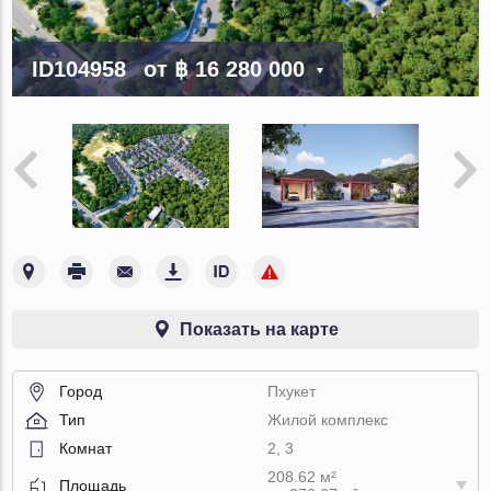
ID104958
от
฿ 16 280 000
Показать на карте
Город
Пхукет
Тип
Жилой комплекс
Комнат
2, 3
208.62 м²
Площадь