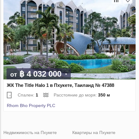
฿ 4 032 000
от
ЖК The Title Halo 1 в Пхукете, Таиланд № 47388
Спален:
1
Расстояние до моря:
350 м
Rhom Bho Property PLC
Недвижимость на Пхукете
Квартиры на Пхукете