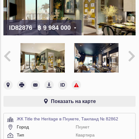
ID82876
฿ 9 984 000
Показать на карте
ЖК Title the Heritage в Пхукете, Таиланд № 82862
Город
Пхукет
Тип
Квартира