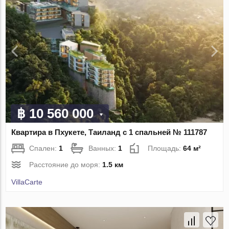
฿ 10 560 000
Квартира в Пхукете, Таиланд с 1 спальней № 111787
Спален:
1
Ванных:
1
Площадь:
64 м²
Расстояние до моря:
1.5 км
VillaСarte