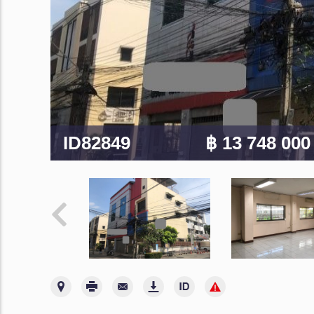
ID82849
฿ 13 748 00