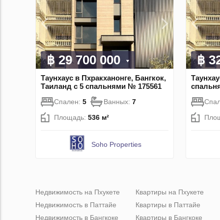
฿ 29 700 000
฿ 3
Таунхаус в Пхракханонге, Бангкок,
Таунхау
Таиланд с 5 спальнями № 175561
спальн
Спален:
5
Ванных:
7
Спа
Площадь:
536 м²
Пло
Soho Properties
Недвижимость на Пхукете
Квартиры на Пхукете
Недвижимость в Паттайе
Квартиры в Паттайе
Недвижимость в Бангкоке
Квартиры в Бангкоке