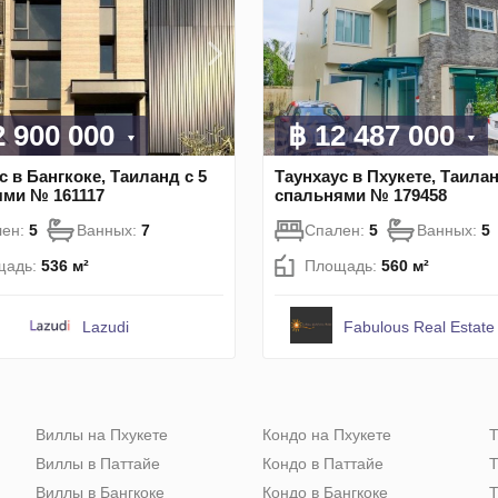
2 900 000
฿ 12 487 000
с в Бангкоке, Таиланд с 5
Таунхаус в Пхукете, Таилан
ями № 161117
спальнями № 179458
лен:
5
Ванных:
7
Спален:
5
Ванных:
5
щадь:
536 м²
Площадь:
560 м²
Lazudi
Fabulous Real Estate
Виллы на Пхукете
Кондо на Пхукете
Т
Виллы в Паттайе
Кондо в Паттайе
Т
Виллы в Бангкоке
Кондо в Бангкоке
Т