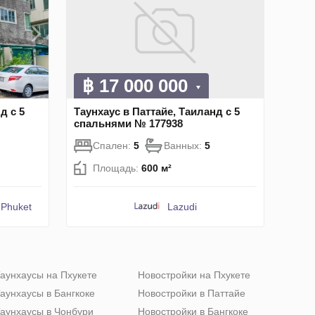
฿ 17 000 000
д с 5
Таунхаус в Паттайе, Таиланд с 5
спальнями № 177938
Спален:
5
Ванных:
5
Площадь:
600 м²
 Phuket
Lazudi
аунхаусы на Пхукете
Новостройки на Пхукете
аунхаусы в Бангкоке
Новостройки в Паттайе
аунхаусы в Чонбури
Новостройки в Бангкоке