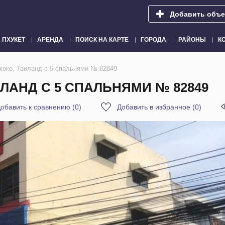
Добавить объе
ПХУКЕТ
АРЕНДА
ПОИСК НА КАРТЕ
ГОРОДА
РАЙОНЫ
К
коке, Таиланд с 5 спальнями № 82849
ИЛАНД С 5 СПАЛЬНЯМИ № 82849
обавить к сравнению
(
0
)
Добавить в избранное
(
0
)