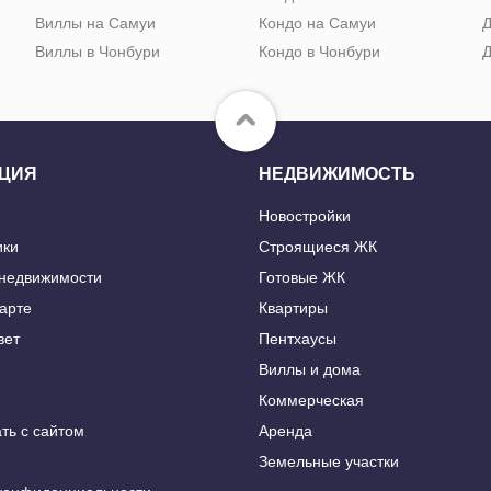
Виллы на Самуи
Кондо на Самуи
Д
Виллы в Чонбури
Кондо в Чонбури
Д
ЦИЯ
НЕДВИЖИМОСТЬ
Новостройки
ики
Строящиеся ЖК
 недвижимости
Готовые ЖК
карте
Квартиры
вет
Пентхаусы
Виллы и дома
Коммерческая
ть с сайтом
Аренда
Земельные участки