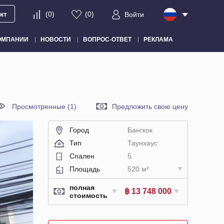
кт
(
0
)
(
0
)
Войти
ОМПАНИИ
НОВОСТИ
ВОПРОС-ОТВЕТ
РЕКЛАМА
Просмотренные (1)
Предложить свою цену
Город
Бангкок
Тип
Таунхаус
Спален
5
Площадь
520 м²
полная
฿ 13 748 000
стоимость