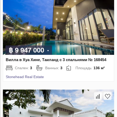
฿ 9 947 000
Вилла в Хуа Хине, Таиланд с 3 спальнями № 168454
Спален:
3
Ванных:
3
Площадь:
136 м²
Stonehead Real Estate