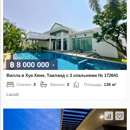
฿ 8 000 000
Вилла в Хуа Хине, Таиланд с 3 спальнями № 172641
Спален:
3
Ванных:
2
Площадь:
136 м²
Lazudi