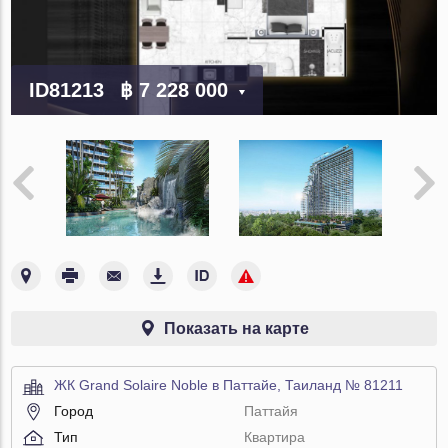
ID81213
฿ 7 228 000
Показать на карте
ЖК Grand Solaire Noble в Паттайе, Таиланд № 81211
Город
Паттайя
Тип
Квартира