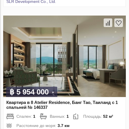
SLR Development Co., Ltd.
฿ 5 954 000
Квартира в 8 Atelier Residence, Банг Тао, Таиланд с 1
спальней № 146337
Спален:
1
Ванных:
1
Площадь:
52 м²
Расстояние до моря:
3.7 км