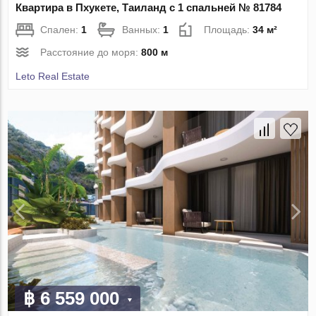
Квартира в Пхукете, Таиланд с 1 спальней № 81784
Спален:
1
Ванных:
1
Площадь:
34 м²
Расстояние до моря:
800 м
Leto Real Estate
฿ 6 559 000