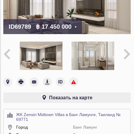
ID69789
฿ 17 450 000
Показать на карте
ЖК Zensiri Midtown Villas в Банг Ламунге, Таиланд №
69771
Город
Банг Ламунг