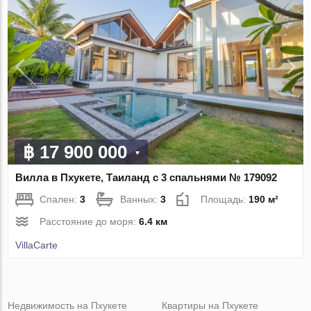
฿ 17 900 000
Вилла в Пхукете, Таиланд с 3 спальнями № 179092
Спален:
3
Ванных:
3
Площадь:
190 м²
Расстояние до моря:
6.4 км
VillaСarte
Недвижимость на Пхукете
Квартиры на Пхукете