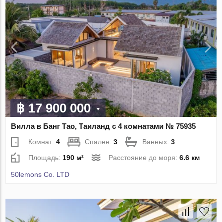
฿ 17 900 000
Вилла в Банг Тао, Таиланд с 4 комнатами № 75935
Комнат:
4
Спален:
3
Ванных:
3
Площадь:
190 м²
Расстояние до моря:
6.6 км
50lemons Co. LTD