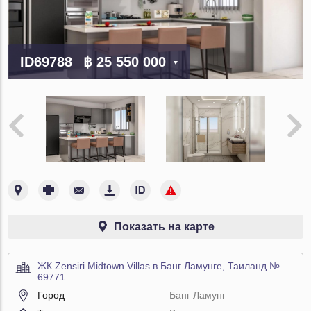
ID69788
฿ 25 550 000
Показать на карте
ЖК Zensiri Midtown Villas в Банг Ламунге, Таиланд №
69771
Город
Банг Ламунг