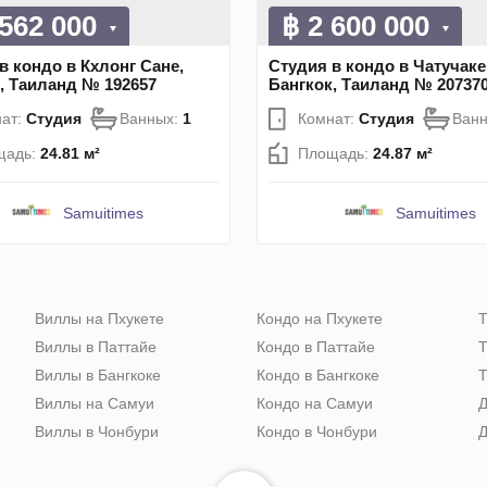
 562 000
฿ 2 600 000
в кондо в Кхлонг Сане,
Студия в кондо в Чатучаке
, Таиланд № 192657
Бангкок, Таиланд № 20737
ат:
Студия
Ванных:
1
Комнат:
Студия
Ван
щадь:
24.81 м²
Площадь:
24.87 м²
Samuitimes
Samuitimes
Виллы на Пхукете
Кондо на Пхукете
Т
Виллы в Паттайе
Кондо в Паттайе
Т
Виллы в Бангкоке
Кондо в Бангкоке
Т
Виллы на Самуи
Кондо на Самуи
Д
Виллы в Чонбури
Кондо в Чонбури
Д