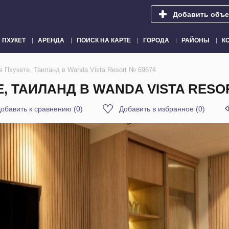
Добавить объе
ПХУКЕТ
АРЕНДА
ПОИСК НА КАРТЕ
ГОРОДА
РАЙОНЫ
К
в Пхукете, Таиланд в Wanda Vista Resort № 69674
, ТАИЛАНД В WANDA VISTA RESO
обавить к сравнению
(
0
)
Добавить в избранное
(
0
)