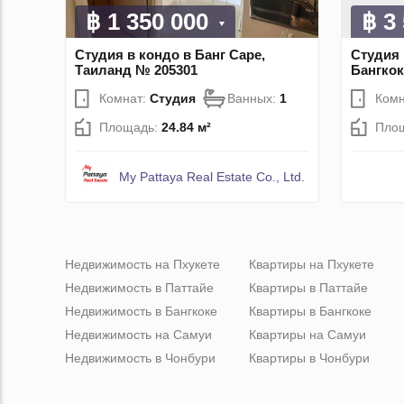
฿ 1 350 000
฿ 3
Студия в кондо в Банг Саре,
Студия 
Таиланд № 205301
Бангкок
Комнат:
Студия
Ванных:
1
Комн
Площадь:
24.84 м²
Пло
My Pattaya Real Estate Co., Ltd.
Недвижимость на Пхукете
Квартиры на Пхукете
Недвижимость в Паттайе
Квартиры в Паттайе
Недвижимость в Бангкоке
Квартиры в Бангкоке
Недвижимость на Самуи
Квартиры на Самуи
Недвижимость в Чонбури
Квартиры в Чонбури