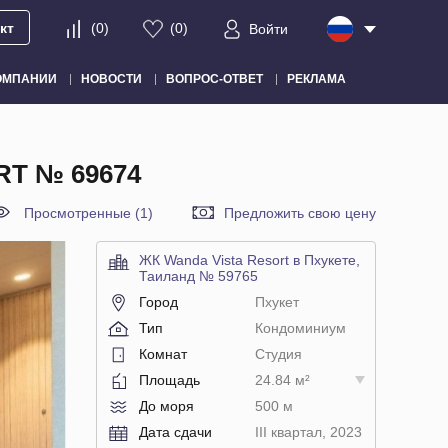
кт
(
0
)
(
0
)
Войти
ОМПАНИИ
НОВОСТИ
ВОПРОС-ОТВЕТ
РЕКЛАМА
RT № 69674
Просмотренные (1)
Предложить свою цену
ЖК Wanda Vista Resort в Пхукете,
Таиланд № 59765
Город
Пхукет
Тип
Кондоминиум
Комнат
Студия
Площадь
24.84 м²
До моря
500 м
Дата сдачи
III квартал, 2023