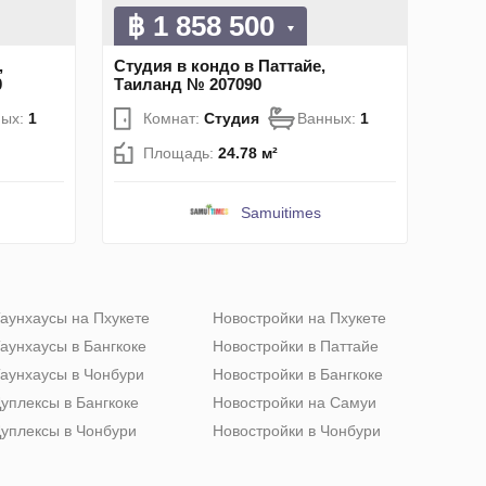
฿ 1 858 500
,
Студия в кондо в Паттайе,
0
Таиланд № 207090
ных:
1
Комнат:
Студия
Ванных:
1
Площадь:
24.78 м²
Samuitimes
аунхаусы на Пхукете
Новостройки на Пхукете
аунхаусы в Бангкоке
Новостройки в Паттайе
аунхаусы в Чонбури
Новостройки в Бангкоке
уплексы в Бангкоке
Новостройки на Самуи
уплексы в Чонбури
Новостройки в Чонбури