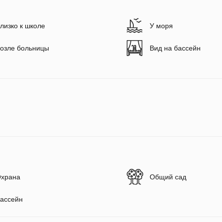
лизко к школе
У моря
озле больницы
Вид на бассейн
храна
Общий сад
ассейн