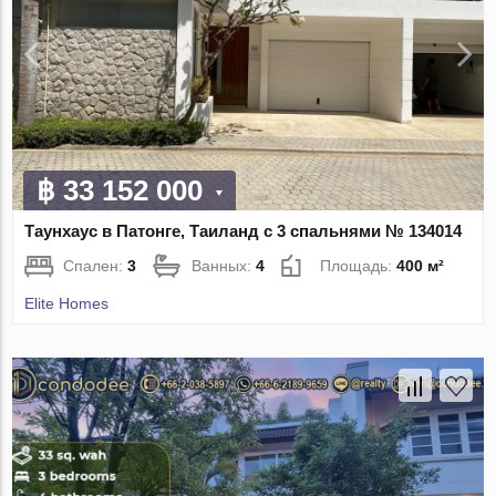
฿ 33 152 000
Таунхаус в Патонге, Таиланд с 3 спальнями № 134014
Спален:
3
Ванных:
4
Площадь:
400 м²
Elite Homes