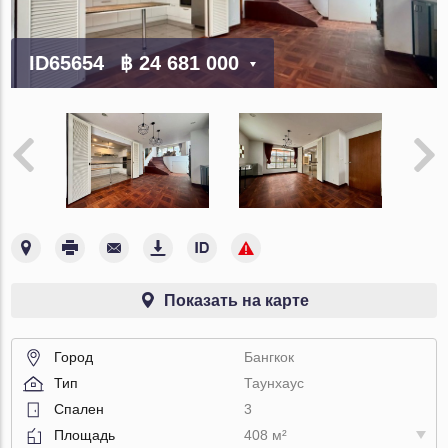
ID65654
฿ 24 681 000
Показать на карте
Город
Бангкок
Тип
Таунхаус
Спален
3
Площадь
408 м²