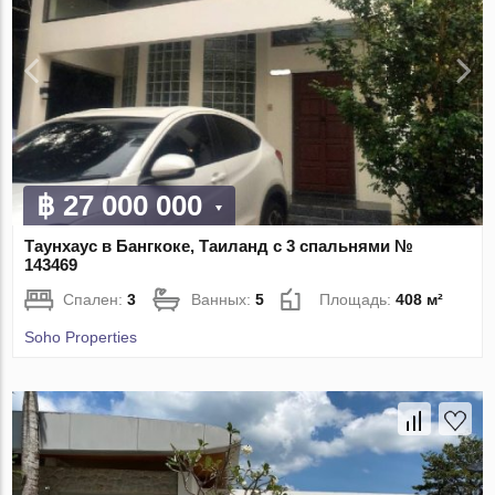
฿ 27 000 000
Таунхаус в Бангкоке, Таиланд с 3 спальнями №
143469
Спален:
3
Ванных:
5
Площадь:
408 м²
Soho Properties