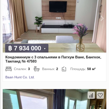
฿ 7 934 000
Кондоминиум с 3 спальнями в Патхум Ване, Бангкок,
Таиланд № 47593
Спален:
3
Ванных:
2
Площадь:
58 м²
Baan Hunt Co. Ltd.