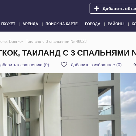
Добавить объе
ПХУКЕТ
АРЕНДА
ПОИСК НА КАРТЕ
ГОРОДА
РАЙОНЫ
К
оне, Бангкок, Таиланд с 3 спальнями № 48023
ГКОК, ТАИЛАНД С 3 СПАЛЬНЯМИ №
обавить к сравнению
(
0
)
Добавить в избранное
(
0
)