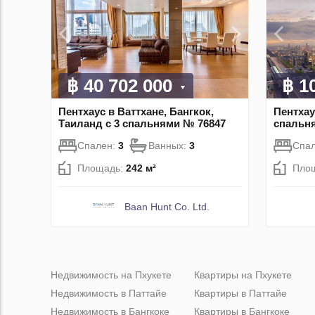
฿ 40 702 000
฿ 1
Пентхаус в Ваттхане, Бангкок,
Пентхау
Таиланд с 3 спальнями № 76847
спальн
Спален:
3
Ванных:
3
Спа
Площадь:
242 м²
Пло
Baan Hunt Co. Ltd.
Недвижимость на Пхукете
Квартиры на Пхукете
Недвижимость в Паттайе
Квартиры в Паттайе
Недвижимость в Бангкоке
Квартиры в Бангкоке