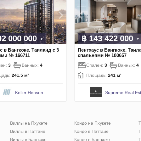
02 000 000
฿ 143 422 000
с в Бангкоке, Таиланд с 3
Пентхаус в Бангкоке, Таила
ями № 166711
спальнями № 180657
лен:
3
Ванных:
4
Спален:
3
Ванных:
4
щадь:
241.5 м²
Площадь:
241 м²
Keller Henson
Supreme Real Est
Виллы на Пхукете
Кондо на Пхукете
Т
Виллы в Паттайе
Кондо в Паттайе
Т
Виллы в Бангкоке
Кондо в Бангкоке
Т