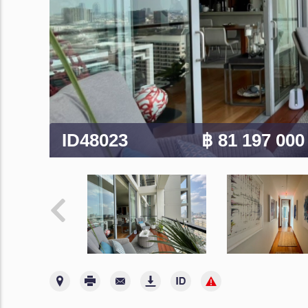
ID48023
฿ 81 197 00