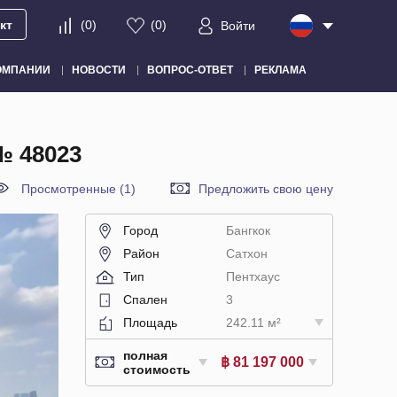
кт
(
0
)
(
0
)
Войти
ОМПАНИИ
НОВОСТИ
ВОПРОС-ОТВЕТ
РЕКЛАМА
 48023
Просмотренные (1)
Предложить свою цену
Город
Бангкок
Район
Сатхон
Тип
Пентхаус
Спален
3
Площадь
242.11 м²
полная
฿ 81 197 000
стоимость