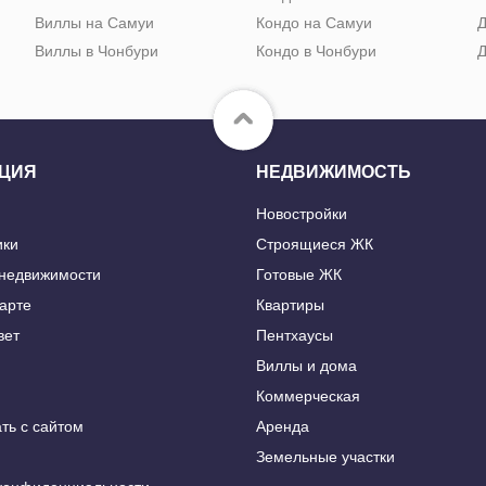
Виллы на Самуи
Кондо на Самуи
Д
Виллы в Чонбури
Кондо в Чонбури
Д
ЦИЯ
НЕДВИЖИМОСТЬ
Новостройки
ики
Строящиеся ЖК
 недвижимости
Готовые ЖК
карте
Квартиры
вет
Пентхаусы
Виллы и дома
Коммерческая
ть с сайтом
Аренда
Земельные участки