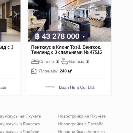
฿ 43 278 000
нд с 3
Пентхаус в Клонг Тоэй, Бангкок,
Таиланд с 3 спальнями № 47515
Спален:
3
Ванных:
3
Площадь:
240 м²
ate
Baan Hunt Co. Ltd.
аунхаусы на Пхукете
Новостройки на Пхукете
аунхаусы в Бангкоке
Новостройки в Паттайе
аунхаусы в Чонбури
Новостройки в Бангкоке