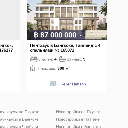
฿ 87 000 000
нгкок,
Пентхаус в Бангкоке, Таиланд с 4
176177
спальнями № 165072
Спален:
4
Ванных:
5
Площадь:
300 м²
Keller Henson
аунхаусы на Пхукете
Новостройки на Пхукете
аунхаусы в Бангкоке
Новостройки в Паттайе
аунхаусы в Чонбури
Новостройки в Бангкоке