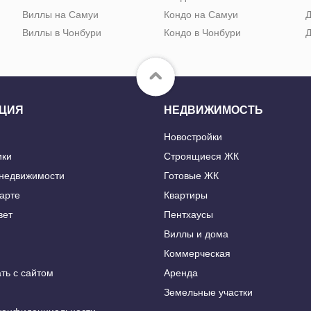
Виллы на Самуи
Кондо на Самуи
Д
Виллы в Чонбури
Кондо в Чонбури
Д
ЦИЯ
НЕДВИЖИМОСТЬ
Новостройки
ики
Строящиеся ЖК
 недвижимости
Готовые ЖК
карте
Квартиры
вет
Пентхаусы
Виллы и дома
Коммерческая
ть с сайтом
Аренда
Земельные участки