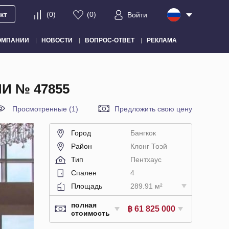
кт
(
0
)
(
0
)
Войти
ОМПАНИИ
НОВОСТИ
ВОПРОС-ОТВЕТ
РЕКЛАМА
И № 47855
Просмотренные (1)
Предложить свою цену
Город
Бангкок
Район
Клонг Тоэй
Тип
Пентхаус
Спален
4
Площадь
289.91 м²
полная
฿ 61 825 000
стоимость