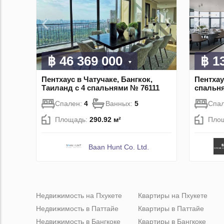
฿ 46 369 000
฿ 1
Пентхаус в Чатучаке, Бангкок,
Пентхау
Таиланд с 4 спальнями № 76111
спальн
Спален:
4
Ванных:
5
Спа
Площадь:
290.92 м²
Пло
Baan Hunt Co. Ltd.
Недвижимость на Пхукете
Квартиры на Пхукете
Недвижимость в Паттайе
Квартиры в Паттайе
Недвижимость в Бангкоке
Квартиры в Бангкоке