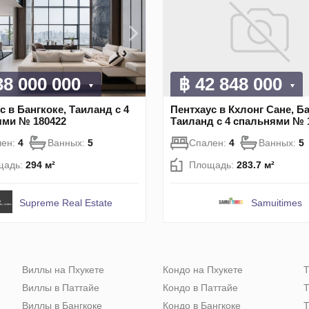
38 000 000
฿ 42 848 000
с в Бангкоке, Таиланд с 4
Пентхаус в Кхлонг Сане, Ба
ями № 180422
Таиланд с 4 спальнями № 
лен:
4
Ванных:
5
Спален:
4
Ванных:
5
щадь:
294 м²
Площадь:
283.7 м²
Supreme Real Estate
Samuitimes
Виллы на Пхукете
Кондо на Пхукете
Т
Виллы в Паттайе
Кондо в Паттайе
Т
Виллы в Бангкоке
Кондо в Бангкоке
Т