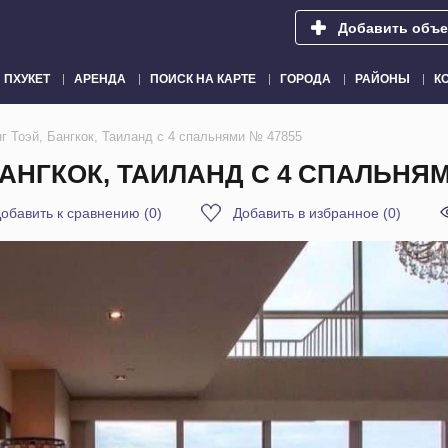
Добавить объе
ПХУКЕТ
АРЕНДА
ПОИСК НА КАРТЕ
ГОРОДА
РАЙОНЫ
К
г Тоэй, Бангкок, Таиланд с 4 спальнями № 47855
БАНГКОК, ТАИЛАНД С 4 СПАЛЬНЯМ
обавить к сравнению
(
0
)
Добавить в избранное
(
0
)