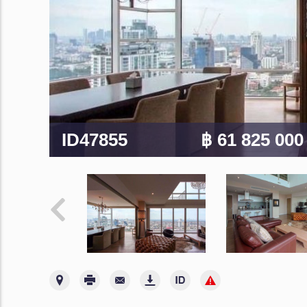
ID47855
฿ 61 825 00