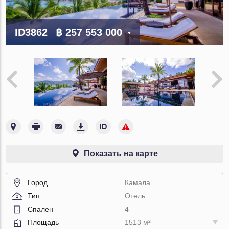
ID3862
฿ 257 553 000
Показать на карте
Город
Камала
Тип
Отель
Спален
4
Площадь
1513 м²