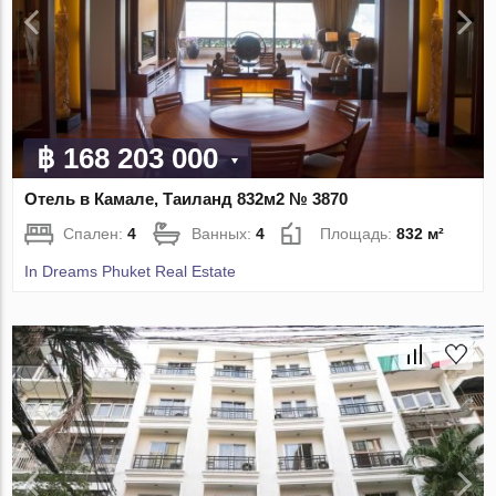
฿ 168 203 000
Отель в Камале, Таиланд 832м2 № 3870
Спален:
4
Ванных:
4
Площадь:
832 м²
In Dreams Phuket Real Estate