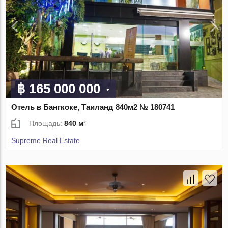
฿ 165 000 000
Отель в Бангкоке, Таиланд 840м2 № 180741
Площадь:
840 м²
Supreme Real Estate