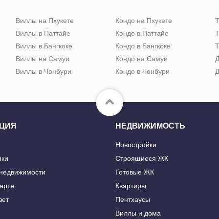
Виллы на Пхукете
Кондо на Пхукете
Т
Виллы в Паттайе
Кондо в Паттайе
Т
Виллы в Бангкоке
Кондо в Бангкоке
Т
Виллы на Самуи
Кондо на Самуи
Д
Виллы в Чонбури
Кондо в Чонбури
Д
ЦИЯ
НЕДВИЖИМОСТЬ
Новостройки
ики
Строящиеся ЖК
 недвижимости
Готовые ЖК
карте
Квартиры
вет
Пентхаусы
Виллы и дома