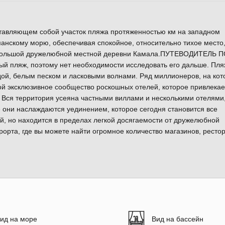
ставляющем собой участок пляжа протяженностью км на западном
анскому морю, обеспечивая спокойное, относительно тихое место,
 небольшой дружелюбной местной деревни Камала.ПУТЕВОДИТЕЛЬ 
 пляж, поэтому нет необходимости исследовать его дальше. Пля
дой, белым песком и ласковыми волнами. Ряд миллионеров, на ко
бой эксклюзивное сообщество роскошных отелей, которое привлекае
. Вся территория усеяна частными виллами и несколькими отелями
они наслаждаются уединением, которое сегодня становится все
ий, но находится в пределах легкой досягаемости от дружелюбной
рорта, где вы можете найти огромное количество магазинов, ресто
ид на море
Вид на бассейн