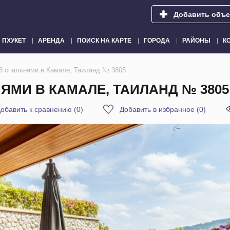
Добавить объе
ПХУКЕТ
АРЕНДА
ПОИСК НА КАРТЕ
ГОРОДА
РАЙОНЫ
К
3 спальнями в Камале, Таиланд № 3805
ЯМИ В КАМАЛЕ, ТАИЛАНД № 3805
обавить к сравнению
(
0
)
Добавить в избранное
(
0
)