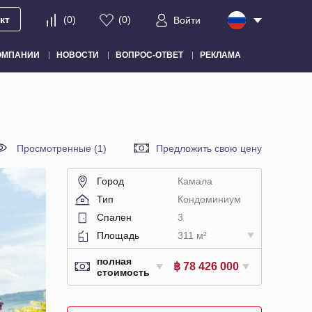
кт
(
0
)
(
0
)
Войти
ОМПАНИИ
НОВОСТИ
ВОПРОС-ОТВЕТ
РЕКЛАМА
Просмотренные (1)
Предложить свою цену
Город
Камала
Тип
Кондоминиум
Спален
3
Площадь
311 м²
полная
฿ 78 426 000
стоимость