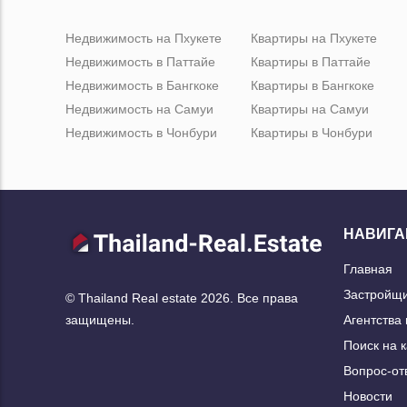
Недвижимость на Пхукете
Квартиры на Пхукете
Недвижимость в Паттайе
Квартиры в Паттайе
Недвижимость в Бангкоке
Квартиры в Бангкоке
Недвижимость на Самуи
Квартиры на Самуи
Недвижимость в Чонбури
Квартиры в Чонбури
НАВИГА
Главная
Застройщ
© Thailand Real estate 2026. Все права
Агентства
защищены.
Поиск на 
Вопрос-от
Новости