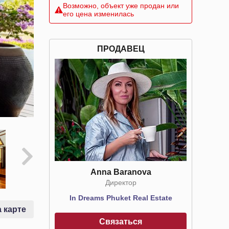
Возможно, объект уже продан или
его цена изменилась
ПРОДАВЕЦ
Anna Baranova
Директор
In Dreams Phuket Real Estate
 карте
Связаться