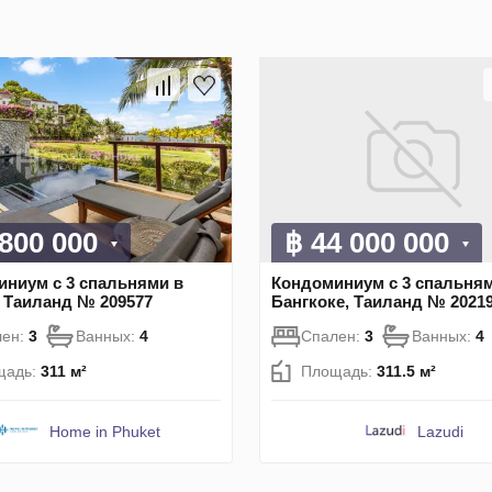
 800 000
฿ 44 000 000
ниум с 3 спальнями в
Кондоминиум с 3 спальням
 Таиланд № 209577
Бангкоке, Таиланд № 2021
лен:
3
Ванных:
4
Спален:
3
Ванных:
4
щадь:
311 м²
Площадь:
311.5 м²
Home in Phuket
Lazudi