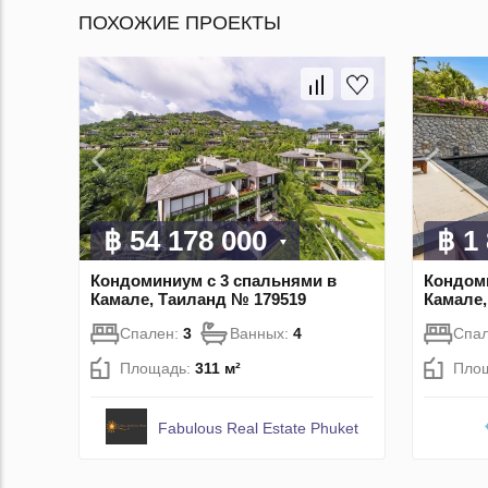
ПОХОЖИЕ ПРОЕКТЫ
฿ 54 178 000
฿ 1
Кондоминиум с 3 спальнями в
Кондоми
Камале, Таиланд № 179519
Камале,
Спален:
3
Ванных:
4
Спа
Площадь:
311 м²
Пло
Fabulous Real Estate Phuket