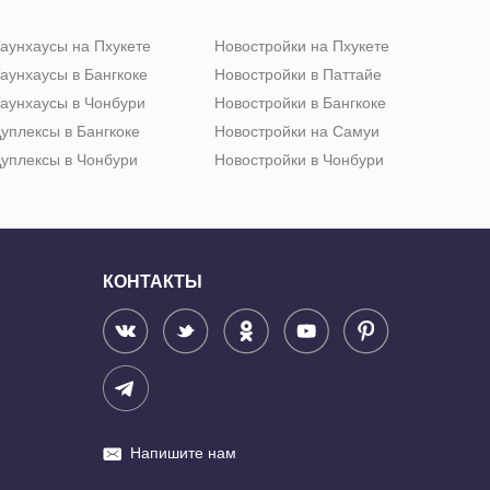
аунхаусы на Пхукете
Новостройки на Пхукете
аунхаусы в Бангкоке
Новостройки в Паттайе
аунхаусы в Чонбури
Новостройки в Бангкоке
уплексы в Бангкоке
Новостройки на Самуи
уплексы в Чонбури
Новостройки в Чонбури
КОНТАКТЫ
Напишите нам