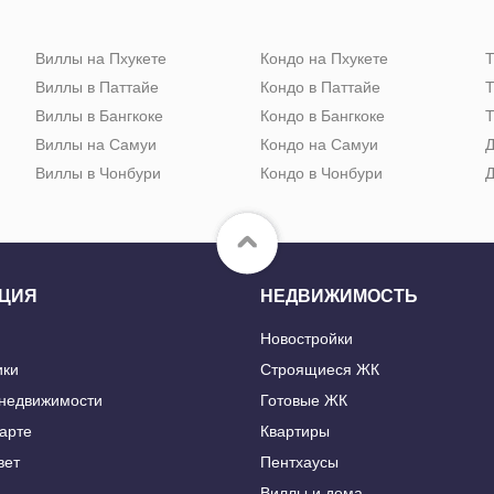
Виллы на Пхукете
Кондо на Пхукете
Т
Виллы в Паттайе
Кондо в Паттайе
Т
Виллы в Бангкоке
Кондо в Бангкоке
Т
Виллы на Самуи
Кондо на Самуи
Д
Виллы в Чонбури
Кондо в Чонбури
Д
ЦИЯ
НЕДВИЖИМОСТЬ
Новостройки
ики
Строящиеся ЖК
 недвижимости
Готовые ЖК
карте
Квартиры
вет
Пентхаусы
Виллы и дома