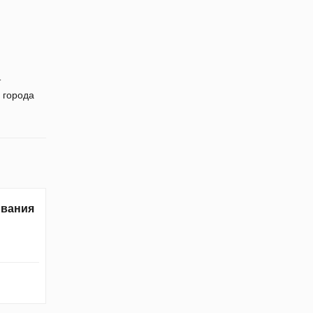
т
 города
ивания