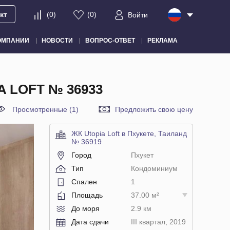
кт
(
0
)
(
0
)
Войти
ОМПАНИИ
НОВОСТИ
ВОПРОС-ОТВЕТ
РЕКЛАМА
 LOFT № 36933
Просмотренные (1)
Предложить свою цену
ЖК Utopia Loft в Пхукете, Таиланд
№ 36919
Город
Пхукет
Тип
Кондоминиум
Спален
1
Площадь
37.00 м²
До моря
2.9 км
Дата сдачи
III квартал, 2019