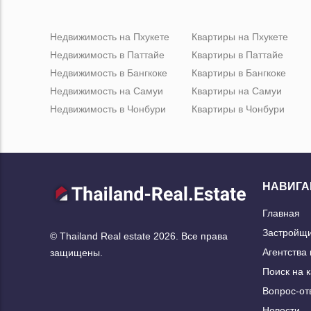
Недвижимость на Пхукете
Квартиры на Пхукете
Недвижимость в Паттайе
Квартиры в Паттайе
Недвижимость в Бангкоке
Квартиры в Бангкоке
Недвижимость на Самуи
Квартиры на Самуи
Недвижимость в Чонбури
Квартиры в Чонбури
НАВИГА
Главная
Застройщ
© Thailand Real estate 2026. Все права
Агентства
защищены.
Поиск на 
Вопрос-от
Новости