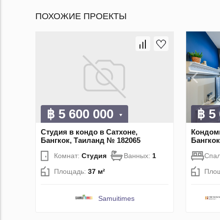
ПОХОЖИЕ ПРОЕКТЫ
฿ 5 600 000
฿ 5
Студия в кондо в Сатхоне,
Кондоми
Бангкок, Таиланд № 182065
Бангкок
Комнат:
Студия
Ванных:
1
Спа
Площадь:
37 м²
Пло
Samuitimes