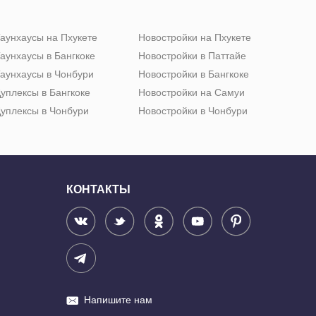
аунхаусы на Пхукете
Новостройки на Пхукете
аунхаусы в Бангкоке
Новостройки в Паттайе
аунхаусы в Чонбури
Новостройки в Бангкоке
уплексы в Бангкоке
Новостройки на Самуи
уплексы в Чонбури
Новостройки в Чонбури
КОНТАКТЫ
Напишите нам