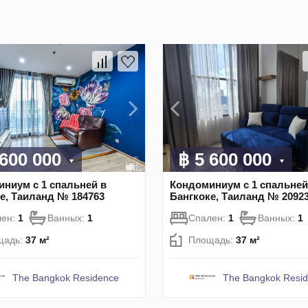
 600 000
฿ 5 600 000
ниум с 1 спальней в
Кондоминиум с 1 спальней
е, Таиланд № 184763
Бангкоке, Таиланд № 2092
лен:
1
Ванных:
1
Спален:
1
Ванных:
1
щадь:
37 м²
Площадь:
37 м²
The Bangkok Residence
The Bangkok Resi