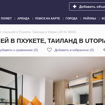
Добавить объе
ПХУКЕТ
АРЕНДА
ПОИСК НА КАРТЕ
ГОРОДА
РАЙОНЫ
К
 спальней в Пхукете, Таиланд в Utopia Loft № 36933
Й В ПХУКЕТЕ, ТАИЛАНД В UTOPIA
обавить к сравнению
(
0
)
Добавить в избранное
(
0
)