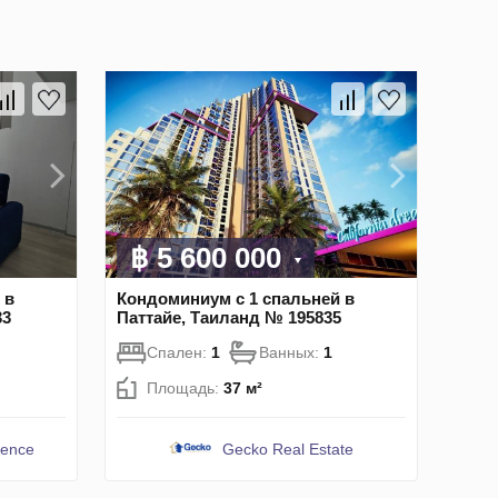
฿ 5 600 000
 в
Кондоминиум с 1 спальней в
33
Паттайе, Таиланд № 195835
Спален:
1
Ванных:
1
Площадь:
37 м²
dence
Gecko Real Estate