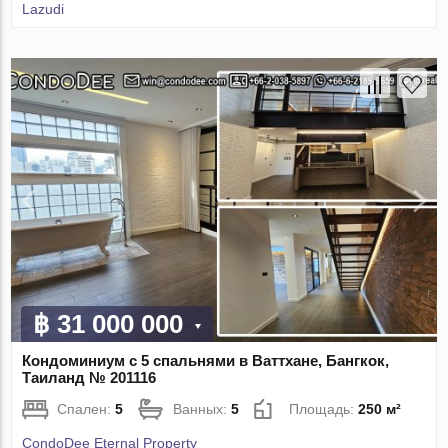
Lazudi
฿ 31 000 000
Кондоминиум с 5 спальнями в Ваттхане, Бангкок,
Таиланд № 201116
Спален:
5
Ванных:
5
Площадь:
250 м²
CondoDee Eternal Property