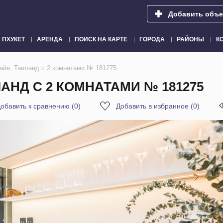
Добавить объе
ПХУКЕТ
АРЕНДА
ПОИСК НА КАРТЕ
ГОРОДА
РАЙОНЫ
К
тайе, Таиланд с 2 комнатами № 181275
ЛАНД С 2 КОМНАТАМИ № 181275
обавить к сравнению
(
0
)
Добавить в избранное
(
0
)