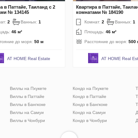
а в Паттайе, Таиланд с 2
Квартира в Паттайе, Таилан
ами № 134145
комнатами № 184190
ат:
2
Ванных:
1
Комнат:
2
Ванных:
1
щадь:
46 м²
Площадь:
46 м²
тояние до моря:
50 м
Расстояние до моря:
500 
AT HOME Real Estate
AT HOME Real Est
Виллы на Пхукете
Кондо на Пхукете
Т
Виллы в Паттайе
Кондо в Паттайе
Т
Виллы в Бангкоке
Кондо в Бангкоке
Т
Виллы на Самуи
Кондо на Самуи
Д
Виллы в Чонбури
Кондо в Чонбури
Д