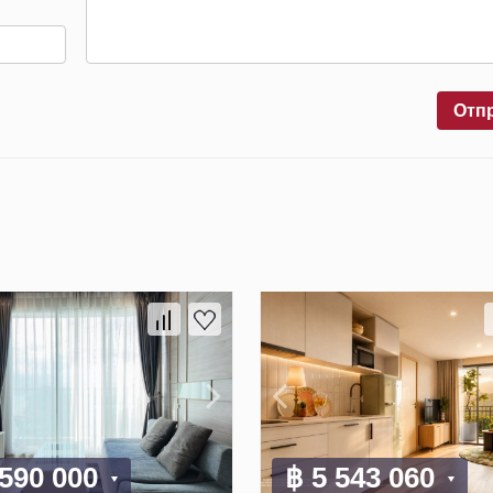
Отп
 590 000
฿ 5 543 060