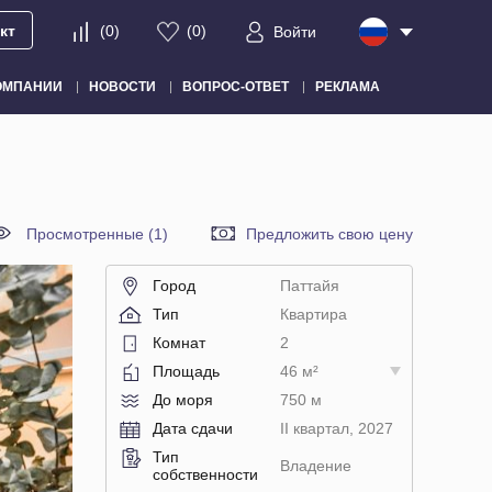
кт
(
0
)
(
0
)
Войти
ОМПАНИИ
НОВОСТИ
ВОПРОС-ОТВЕТ
РЕКЛАМА
Просмотренные (1)
Предложить свою цену
Город
Паттайя
Тип
Квартира
Комнат
2
Площадь
46 м²
До моря
750 м
Дата сдачи
II квартал, 2027
Тип
Владение
собственности