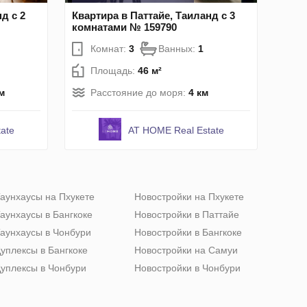
д с 2
Квартира в Паттайе, Таиланд с 3
комнатами № 159790
Комнат:
3
Ванных:
1
Площадь:
46 м²
м
Расстояние до моря:
4 км
ate
AT HOME Real Estate
аунхаусы на Пхукете
Новостройки на Пхукете
аунхаусы в Бангкоке
Новостройки в Паттайе
аунхаусы в Чонбури
Новостройки в Бангкоке
уплексы в Бангкоке
Новостройки на Самуи
уплексы в Чонбури
Новостройки в Чонбури