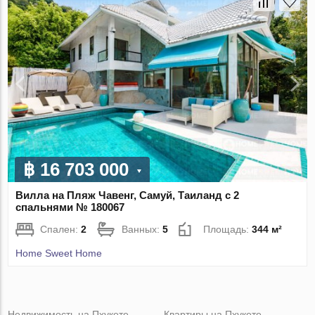
฿ 16 703 000
Вилла на Пляж Чавенг, Самуй, Таиланд с 2
спальнями № 180067
Спален:
2
Ванных:
5
Площадь:
344 м²
Home Sweet Home
Недвижимость на Пхукете
Квартиры на Пхукете