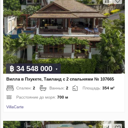
฿ 34 548 000
Вилла в Пхукете, Таиланд с 2 спальнями № 107665
Спален:
2
Ванных:
2
Площадь:
354 м²
Расстояние до моря:
700 м
VillaСarte