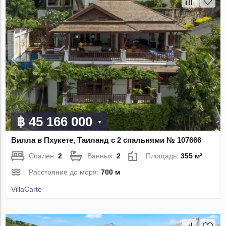
฿ 45 166 000
Вилла в Пхукете, Таиланд с 2 спальнями № 107666
Спален:
2
Ванных:
2
Площадь:
355 м²
Расстояние до моря:
700 м
VillaСarte