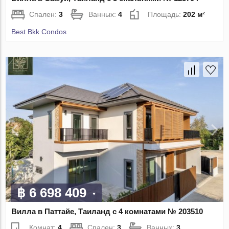
Спален:
3
Ванных:
4
Площадь:
202 м²
Best Bkk Condos
฿ 6 698 409
Вилла в Паттайе, Таиланд с 4 комнатами № 203510
Комнат:
4
Спален:
3
Ванных:
3