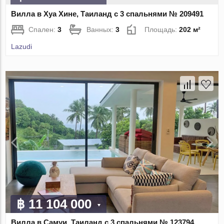
Вилла в Хуа Хине, Таиланд с 3 спальнями № 209491
Спален:
3
Ванных:
3
Площадь:
202 м²
Lazudi
฿ 11 104 000
Вилла в Самуи, Таиланд с 3 спальнями № 123794