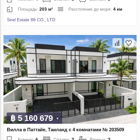
Площадь:
203 м²
Расстояние до моря:
4 км
Sirel Estate 88 CO., LTD
฿ 5 160 679
Вилла в Паттайе, Таиланд с 4 комнатами № 203509
Комнат:
4
Спален:
3
Ванных:
3