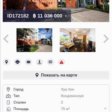
ID172182
฿ 11 036 000
Показать на карте
Город
Хуа Хин
Тип
Кондоминиум
Спален
2
Площадь
75 м²