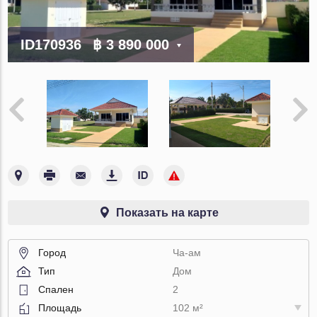
ID170936
฿ 3 890 000
Показать на карте
Город
Ча-ам
Тип
Дом
Спален
2
Площадь
102 м²