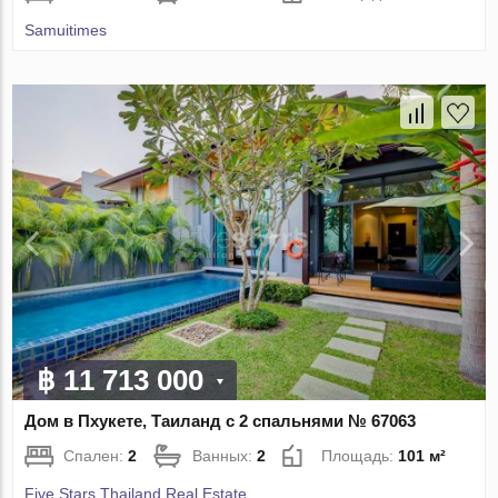
Samuitimes
฿ 11 713 000
Дом в Пхукете, Таиланд с 2 спальнями № 67063
Спален:
2
Ванных:
2
Площадь:
101 м²
Five Stars Thailand Real Estate